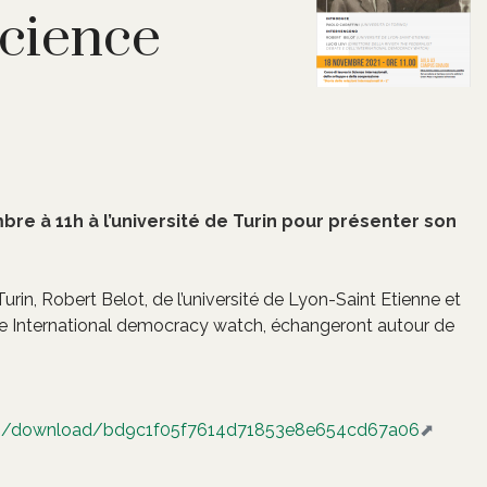
science
re à 11h à l’université de Turin pour présenter son
Turin, Robert Belot, de l’université de Lyon-Saint Etienne et
 de International democracy watch, échangeront autour de
ing/download/bd9c1f05f7614d71853e8e654cd67a06