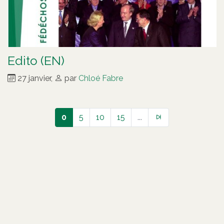
Edito (EN)
27 janvier
,
par
Chloé Fabre
0
5
10
15
...