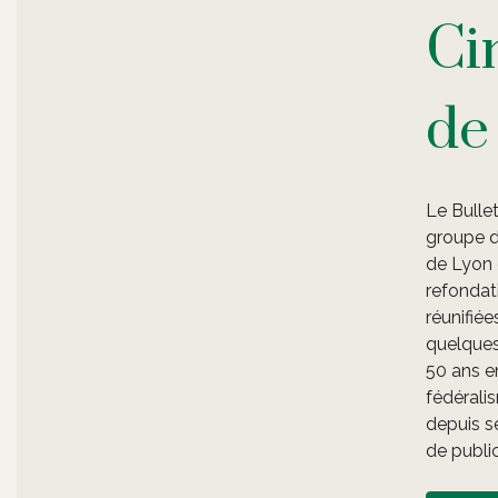
Ci
de
Le Bulle
groupe d
de Lyon 
refondat
réunifiée
quelques
50 ans e
fédérali
depuis s
de public