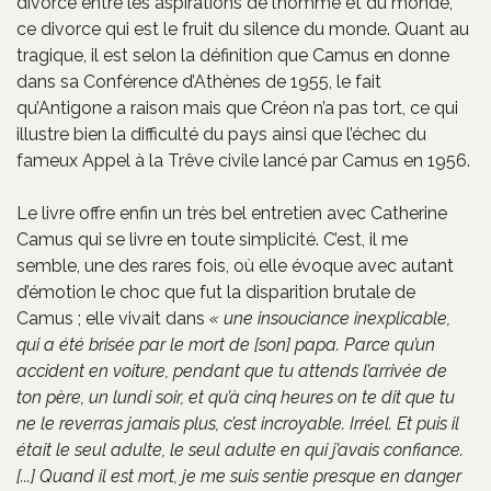
divorce entre les aspirations de l’homme et du monde,
ce divorce qui est le fruit du silence du monde. Quant au
tragique, il est selon la définition que Camus en donne
dans sa Conférence d’Athènes de 1955, le fait
qu’Antigone a raison mais que Créon n’a pas tort, ce qui
illustre bien la difficulté du pays ainsi que l’échec du
fameux Appel à la Trêve civile lancé par Camus en 1956.
Le livre offre enfin un très bel entretien avec Catherine
Camus qui se livre en toute simplicité. C’est, il me
semble, une des rares fois, où elle évoque avec autant
d’émotion le choc que fut la disparition brutale de
Camus ; elle vivait dans
« une insouciance inexplicable,
qui a été brisée par le mort de [son] papa. Parce qu’un
accident en voiture, pendant que tu attends l’arrivée de
ton père, un lundi soir, et qu’à cinq heures on te dit que tu
ne le reverras jamais plus, c’est incroyable. Irréel. Et puis il
était le seul adulte, le seul adulte en qui j’avais confiance.
[...] Quand il est mort, je me suis sentie presque en danger