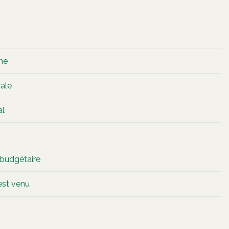
nne
nale
al
 budgétaire
est venu