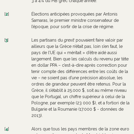
3 à 4% du PIB grec chaque année.
[
2
]
Élections anticipées provoquées par Antonis
Samaras, le premier ministre conservateur de
l’époque, pour sortir de la crise de régime.
[
3
]
Les partisans du
grexit
pouvaient faire valoir par
ailleurs que la Grèce n’était pas, loin s’en faut, le
pays de l’UE qui « méritait » d’être aidé aussi
largement. Bien que les calculs du revenu par tête
en dollar PPA – c’est-à-dire après correction pour
tenir compte des différences entre les coûts de la
vie – ne soient pas d’une précision absolue, les
ordres de grandeur peuvent être retenus. Pour la
Grèce, il s’établit à 25.000 $, soit au même niveau
que le Portugal, un chiffre supérieur à celui de la
Pologne, par exemple (23 000 $), et a fortiori de la
Bulgarie et la Roumanie (17.000 $ - données de
2013).
[
4
]
Alors que tous les pays membres de la zone euro