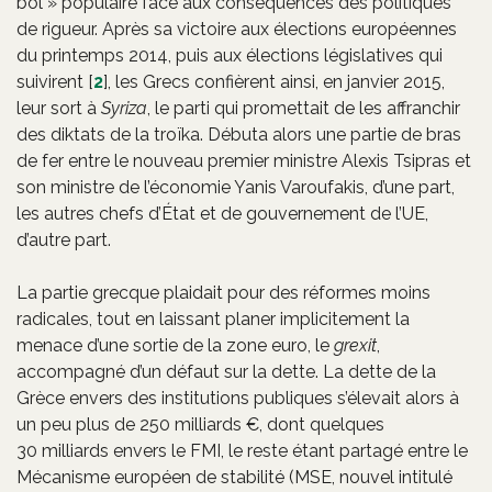
bol » populaire face aux conséquences des politiques
de rigueur. Après sa victoire aux élections européennes
du printemps 2014, puis aux élections législatives qui
suivirent
[
2
]
, les Grecs confièrent ainsi, en janvier 2015,
leur sort à
Syriza
, le parti qui promettait de les affranchir
des diktats de la troïka. Débuta alors une partie de bras
de fer entre le nouveau premier ministre Alexis Tsipras et
son ministre de l’économie Yanis Varoufakis, d’une part,
les autres chefs d’État et de gouvernement de l’UE,
d’autre part.
La partie grecque plaidait pour des réformes moins
radicales, tout en laissant planer implicitement la
menace d’une sortie de la zone euro, le
grexit
,
accompagné d’un défaut sur la dette. La dette de la
Grèce envers des institutions publiques s’élevait alors à
un peu plus de 250 milliards €, dont quelques
30 milliards envers le FMI, le reste étant partagé entre le
Mécanisme européen de stabilité (MSE, nouvel intitulé