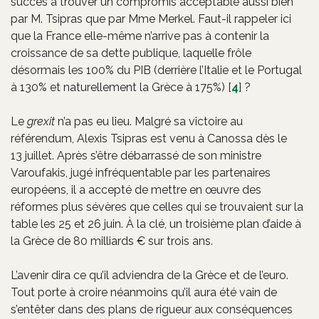
succès à trouver un compromis acceptable aussi bien
par M. Tsipras que par Mme Merkel. Faut-il rappeler ici
que la France elle-même n’arrive pas à contenir la
croissance de sa dette publique, laquelle frôle
désormais les 100% du PIB (derrière l’Italie et le Portugal
à 130% et naturellement la Grèce à 175%)
[
4
]
?
Le
grexit
n’a pas eu lieu. Malgré sa victoire au
référendum, Alexis Tsipras est venu à Canossa dès le
13 juillet. Après s’être débarrassé de son ministre
Varoufakis, jugé infréquentable par les partenaires
européens, il a accepté de mettre en œuvre des
réformes plus sévères que celles qui se trouvaient sur la
table les 25 et 26 juin. À la clé, un troisième plan d’aide à
la Grèce de 80 milliards € sur trois ans.
L’avenir dira ce qu’il adviendra de la Grèce et de l’euro.
Tout porte à croire néanmoins qu’il aura été vain de
s’entêter dans des plans de rigueur aux conséquences