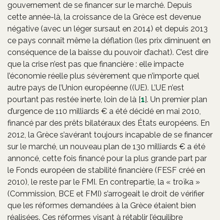
gouvernement de se financer sur le marché. Depuis
cette année-là, la croissance de la Grèce est devenue
négative (avec un léger sursaut en 2014) et depuis 2013
ce pays connaît même la déflation (les prix diminuent en
conséquence de la baisse du pouvoir d’achat). C’est dire
que la crise n’est pas que financière : elle impacte
l’économie réelle plus sévèrement que n’importe quel
autre pays de l’Union européenne ((UE). L’UE n’est
pourtant pas restée inerte, loin de là
[
1
]
. Un premier plan
d’urgence de 110 milliards € a été décidé en mai 2010,
financé par des prêts bilatéraux des États européens. En
2012, la Grèce s’avérant toujours incapable de se financer
sur le marché, un nouveau plan de 130 milliards € a été
annoncé, cette fois financé pour la plus grande part par
le Fonds européen de stabilité financière (FESF créé en
2010), le reste par le FMI. En contrepartie, la « troïka »
(Commission, BCE et FMI) s’arrogeait le droit de vérifier
que les réformes demandées à la Grèce étaient bien
réalisées. Ces réformes visant à rétablir l’équilibre