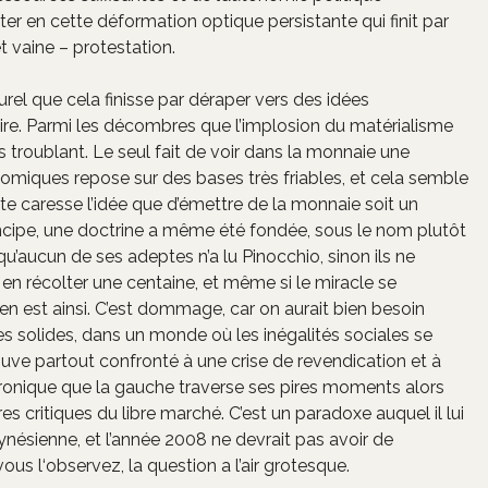
ter en cette déformation optique persistante qui finit par
 vaine – protestation.
urel que cela finisse par déraper vers des idées
re. Parmi les décombres que l’implosion du matérialisme
us troublant. Le seul fait de voir dans la monnaie une
nomiques repose sur des bases très friables, et cela semble
e caresse l’idée que d’émettre de la monnaie soit un
rincipe, une doctrine a même été fondée, sous le nom plutôt
’aucun de ses adeptes n’a lu Pinocchio, sinon ils ne
ur en récolter une centaine, et même si le miracle se
l en est ainsi. C’est dommage, car on aurait bien besoin
les solides, dans un monde où les inégalités sociales se
e partout confronté à une crise de revendication et à
t ironique que la gauche traverse ses pires moments alors
s critiques du libre marché. C’est un paradoxe auquel il lui
eynésienne, et l’année 2008 ne devrait pas avoir de
us l‘observez, la question a l’air grotesque.