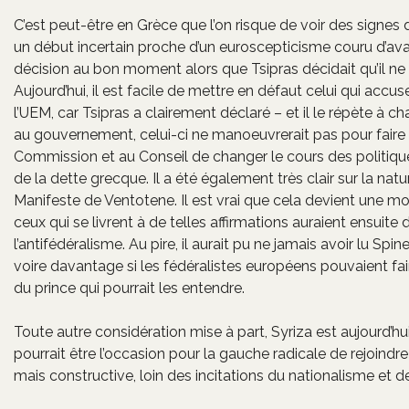
C’est peut-être en Grèce que l’on risque de voir des signes
un début incertain proche d’un euroscepticisme couru d’av
décision au bon moment alors que Tsipras décidait qu’il ne fa
Aujourd’hui, il est facile de mettre en défaut celui qui accu
l’UEM, car Tsipras a clairement déclaré – et il le répète à ch
au gouvernement, celui-ci ne manoeuvrerait pas pour faire so
Commission et au Conseil de changer le cours des politiqu
de la dette grecque. Il a été également très clair sur la natur
Manifeste de Ventotene. Il est vrai que cela devient une mo
ceux qui se livrent à de telles affirmations auraient ensuite 
l’antifédéralisme. Au pire, il aurait pu ne jamais avoir lu Sp
voire davantage si les fédéralistes européens pouvaient faire
du prince qui pourrait les entendre.
Toute autre considération mise à part, Syriza est aujourd’
pourrait être l’occasion pour la gauche radicale de rejoin
mais constructive, loin des incitations du nationalisme et