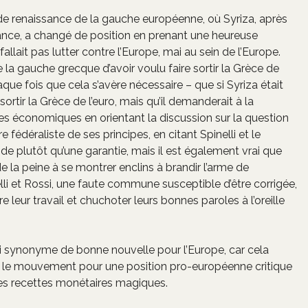
 de renaissance de la gauche européenne, où Syriza, après
ance, a changé de position en prenant une heureuse
llait pas lutter contre l’Europe, mai au sein de l’Europe.
se la gauche grecque d’avoir voulu faire sortir la Grèce de
aque fois que cela s’avère nécessaire – que si Syriza était
rtir la Grèce de l’euro, mais qu’il demanderait à la
es économiques en orientant la discussion sur la question
e fédéraliste de ses principes, en citant Spinelli et le
de plutôt qu’une garantie, mais il est également vrai que
de la peine à se montrer enclins à brandir l’arme de
inelli et Rossi, une faute commune susceptible d’être corrigée,
 leur travail et chuchoter leurs bonnes paroles à l’oreille
hui synonyme de bonne nouvelle pour l’Europe, car cela
dre le mouvement pour une position pro-européenne critique
 des recettes monétaires magiques.