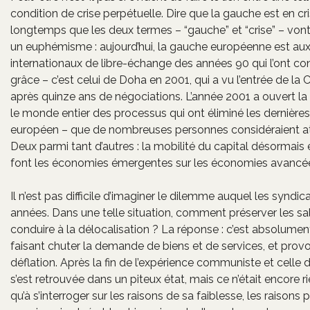
condition de crise perpétuelle. Dire que la gauche est en cr
longtemps que les deux termes – “gauche” et “crise” – von
un euphémisme : aujourd’hui, la gauche européenne est aux ab
internationaux de libre-échange des années 90 qui l’ont con
grâce – c’est celui de Doha en 2001, qui a vu l’entrée de 
après quinze ans de négociations. L’année 2001 a ouvert la
le monde entier des processus qui ont éliminé les dernières
européen – que de nombreuses personnes considéraient attei
Deux parmi tant d’autres : la mobilité du capital désormais
font les économies émergentes sur les économies avancé
Il n’est pas difficile d’imaginer le dilemme auquel les syndi
années. Dans une telle situation, comment préserver les sala
conduire à la délocalisation ? La réponse : c’est absolume
faisant chuter la demande de biens et de services, et provo
déflation. Après la fin de l’expérience communiste et celle 
s’est retrouvée dans un piteux état, mais ce n’était encore ri
qu’à s’interroger sur les raisons de sa faiblesse, les raisons