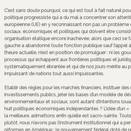
C’est sans doute pourquoi, ce qui est tout à fait naturel pour 
politique progressiste qui a du mal à concentrer son attenti
européenne (UE) en y reconnaissant non pas un problème dé
sociaux, économiques et politiques qui doivent être consid
organisation étatique encore inachevée, alors que ceci se fai
gauche a abandonné toute fonction publique sauf l’appel à 
l’heure actuelle, n’est en position de promulguer : ni les 
processus qui échappent aux frontières politiques et juridiq
systématiquement ébranlée et qui de nos jours mérite au p
impuissant de nations tout aussi impuissantes.
Etablir des règles pour les marchés financiers, instituer des
investissements publics, jeter les bases d’un modèle de d
environnementaux et sociaux, sont autant d’intentions louab
huit politiques économiques indépendantes ? L’idée d’un « 
la meilleure, admettons enfin qu’elle est sacro-sainte. Tou
plutôt, nous n’avons pas l’instrument institutionnel qui a p
réformes en Amérique : le gouvernement fédéral doté de re