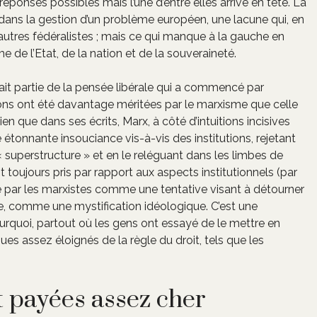
réponses possibles mais l’une d’entre elles arrive en tête. La
dans la gestion d’un problème européen, une lacune qui, en
es autres fédéralistes ; mais ce qui manque à la gauche en
ème de l’Etat, de la nation et de la souveraineté.
fait partie de la pensée libérale qui a commencé par
ons ont été davantage méritées par le marxisme que celle
ien que dans ses écrits, Marx, à côté d’intuitions incisives
tonnante insouciance vis-à-vis des institutions, rejetant
 superstructure » et en le reléguant dans les limbes de
 toujours pris par rapport aux aspects institutionnels (par
été par les marxistes comme une tentative visant à détourner
mpte, comme une mystification idéologique. C’est une
ourquoi, partout où les gens ont essayé de le mettre en
es assez éloignés de la règle du droit, tels que les
 payées assez cher