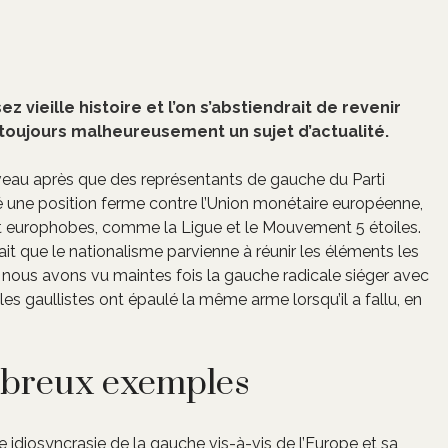
vieille histoire et l’on s’abstiendrait de revenir
st toujours malheureusement un sujet d’actualité.
ouveau après que des représentants de gauche du Parti
 une position ferme contre l’Union monétaire européenne,
nt europhobes, comme la Ligue et le Mouvement 5 étoiles.
fait que le nationalisme parvienne à réunir les éléments les
sé, nous avons vu maintes fois la gauche radicale siéger avec
les gaullistes ont épaulé la même arme lorsqu’il a fallu, en
ombreux exemples
lle idiosyncrasie de la gauche vis-à-vis de l’Europe et sa