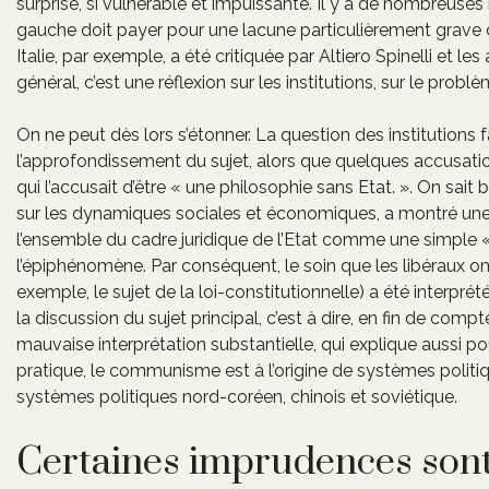
surprise, si vulnérable et impuissante. Il y a de nombreuses 
gauche doit payer pour une lacune particulièrement grave 
Italie, par exemple, a été critiquée par Altiero Spinelli et l
général, c’est une réflexion sur les institutions, sur le probl
On ne peut dès lors s’étonner. La question des institutions 
l’approfondissement du sujet, alors que quelques accusati
qui l’accusait d’être « une philosophie sans Etat. ». On sait b
sur les dynamiques sociales et économiques, a montré une é
l’ensemble du cadre juridique de l’Etat comme une simple «
l’épiphénomène. Par conséquent, le soin que les libéraux ont
exemple, le sujet de la loi-constitutionnelle) a été interpr
la discussion du sujet principal, c’est à dire, en fin de co
mauvaise interprétation substantielle, qui explique aussi p
pratique, le communisme est à l’origine de systèmes politiqu
systèmes politiques nord-coréen, chinois et soviétique.
Certaines imprudences sont