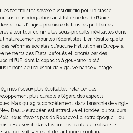
les fédéralistes s’avère aussi difficile pour la classe
on sur les inadéquations institutionnelles de l’Union
rivé, mais l’origine première de tous les problèmes
érés à leur tour comme les sous-produits inévitables d’une
t naturellement pour les fédéralistes. Il en résulte que la
des réformes sociales qu’aucune institution en Europe, à
gouvernements des Etats, bafoués et ignorés par des
ues, ni l’UE, dont la capacité à gouverner a été
lus le nom peu reluisant de « gouvernance », otage
 régimes fiscaux plus équitables, relancer des
éveloppement plus durable à l’égard des aspects
les. Mais qui agira concrètement, dans l’anarchie de vingt-
New Deal » européen est attractive et fondée, ou toujours
tefois, nous n’avons pas de Roosevelt à notre époque – ou
ermis à Roosevelt dans les années trente de réaliser ses
ssources suffisantes et de l’autonomie politique