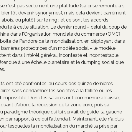
ise n’est pas seulement une platitude (sa crise remonte à si
t bientôt devenir synonymes), mais cela devient carrément
ois, ou plutôt sur le ring ; et ce sont les accords
duite à cette situation. Le dernier round – celui du coup de
la Chine dans l’Organisation mondiale du commerce (OMC)
 boîte de Pandore de la mondialisation, en déployant dans
 barrières protectrices d’un modèle social – le modèle
nt dans l’intérêt général, incontesté et incontestable.
 étendue à une échelle planétaire et le dumping social que
es.
cats ont été confrontés, au cours des quinze dernières
ires sans condamner les sociétés à la faillite ou les
nt impossible. Donc les salaires ont commencé à baisser,
quant d’abord la récession de la zone euro, puis sa
du paradigme théorique qui lui servait de guide, la gauche
en par rapport à ce qui l’attendait. Maintenant, elle n’a plus
 pour lesquelles la mondialisation du marché l’a prise par