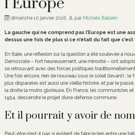
l’Europe
dimanche 10 janvier 2016
,
par
Michele Ballerin
La gauche qui ne comprend pas l’Europe est une assez 
dessus une fois de plus si ce n’était du fait que c’e
En Italie, une réflexion sur la question a été soulevée à n
Démocrate – fort heureusement, une minorité – ont adopté
se retrouvant avec des forces politiques traditionnelleme
Une fois encore, rien de nouveau sous le soleil (levant) ; le 
plus disparates est aussi une vieille histoire, et par le pas
la droite la moins glorieuse. En France, les communistes et 
1954, descendre le projet d’une défense commune.
Et il pourrait y avoir de n
Peut-être n’est-il pas si évident de faire le lien entre une te