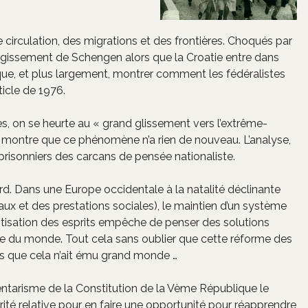
circulation, des migrations et des frontières. Choqués par
élargissement de Schengen alors que la Croatie entre dans
ique, et plus largement, montrer comment les fédéralistes
ticle de 1976.
es, on se heurte au « grand glissement vers l’extrême-
973 montre que ce phénomène n’a rien de nouveau. L’analyse,
prisonniers des carcans de pensée nationaliste.
ard. Dans une Europe occidentale à la natalité déclinante
scaux et des prestations sociales), le maintien d’un système
oitisation des esprits empêche de penser des solutions
te du monde. Tout cela sans oublier que cette réforme des
ans que cela n’ait ému grand monde …
mentarisme de la Constitution de la Vème République le
té relative pour en faire une opportunité pour réapprendre