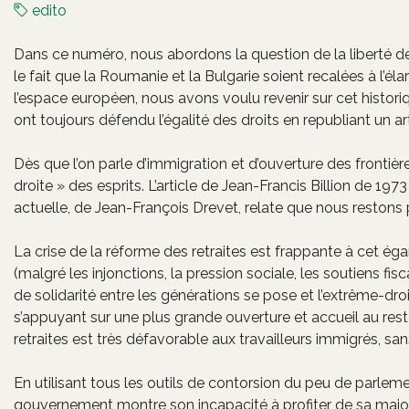
edito
Dans ce numéro, nous abordons la question de la liberté de 
le fait que la Roumanie et la Bulgarie soient recalées à l’
l’espace européen, nous avons voulu revenir sur cet histor
ont toujours défendu l’égalité des droits en republiant un ar
Dès que l’on parle d’immigration et d’ouverture des frontièr
droite » des esprits. L’article de Jean-Francis Billion de 1
actuelle, de Jean-François Drevet, relate que nous restons 
La crise de la réforme des retraites est frappante à cet ég
(malgré les injonctions, la pression sociale, les soutiens fi
de solidarité entre les générations se pose et l’extrême-dr
s’appuyant sur une plus grande ouverture et accueil au res
retraites est très défavorable aux travailleurs immigrés, s
En utilisant tous les outils de contorsion du peu de parle
gouvernement montre son incapacité à profiter de sa majori