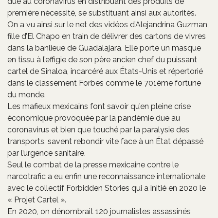
due au coronavirus en distribuant des produits de
première nécessité, se substituant ainsi aux autorités.
On a vu ainsi sur le net des vidéos d’Alejandrina Guzman,
fille d’El Chapo en train de délivrer des cartons de vivres
dans la banlieue de Guadalajara. Elle porte un masque
en tissu à l’effigie de son père ancien chef du puissant
cartel de Sinaloa, incarcéré aux États-Unis et répertorié
dans le classement Forbes comme le 701ème fortune
du monde.
Les mafieux mexicains font savoir qu’en pleine crise
économique provoquée par la pandémie due au
coronavirus et bien que touché par la paralysie des
transports, savent rebondir vite face à un État dépassé
par l’urgence sanitaire.
Seul le combat de la presse mexicaine contre le
narcotrafic a eu enfin une reconnaissance internationale
avec le collectif Forbidden Stories qui a initié en 2020 le
« Projet Cartel ».
En 2020, on dénombrait 120 journalistes assassinés