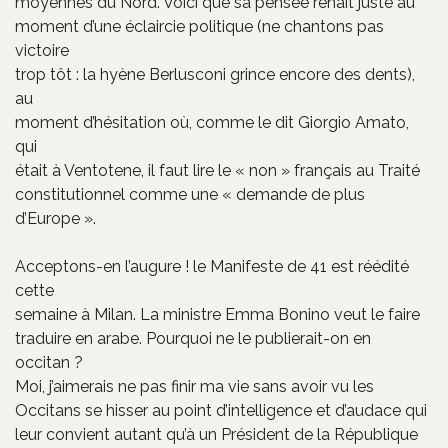
moyennes du Nord. Voici que sa pensée renaît juste au
moment d’une éclaircie politique (ne chantons pas
victoire
trop tôt : la hyène Berlusconi grince encore des dents),
au
moment d’hésitation où, comme le dit Giorgio Amato,
qui
était à Ventotene, il faut lire le « non » français au Traité
constitutionnel comme une « demande de plus
d’Europe ».
Acceptons-en l’augure ! le Manifeste de 41 est réédité
cette
semaine à Milan. La ministre Emma Bonino veut le faire
traduire en arabe. Pourquoi ne le publierait-on en
occitan ?
Moi, j’aimerais ne pas finir ma vie sans avoir vu les
Occitans se hisser au point d’intelligence et d’audace qui
leur convient autant qu’à un Président de la République