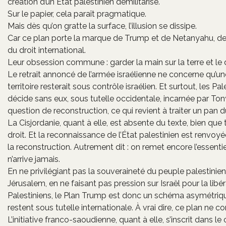
création d’un État palestinien démilitarisé.
Sur le papier, cela paraît pragmatique.
Mais dès qu’on gratte la surface, l’illusion se dissipe.
Car ce plan porte la marque de Trump et de Netanyahu, 
du droit international.
Leur obsession commune : garder la main sur la terre et le 
Le retrait annoncé de l’armée israélienne ne concerne qu’u
territoire resterait sous contrôle israélien. Et surtout, les P
décide sans eux, sous tutelle occidentale, incarnée par Tony 
question de reconstruction, ce qui revient à traiter un pan d
La Cisjordanie, quant à elle, est absente du texte, bien que
droit. Et la reconnaissance de l’État palestinien est renvoyé
la reconstruction. Autrement dit : on remet encore l’essenti
n’arrive jamais.
En ne privilégiant pas la souveraineté du peuple palestinien
Jérusalem, en ne faisant pas pression sur Israël pour la li
Palestiniens, le Plan Trump est donc un schéma asymétrique,
restent sous tutelle internationale. À vrai dire, ce plan ne cons
L’initiative franco-saoudienne, quant à elle, s’inscrit dans 