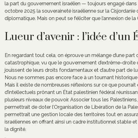
la part du gouvernement israélien — toujours engagé dans s
octobre 2025 la souveraineté israélienne sur la Cisjordanie oc
diplomatique. Mais on peut se féliciter que l’annexion de la 
Lueur d’avenir : l’idée d’un 
En regardant tout cela, on éprouve un mélange d’une part d
catastrophique, vu que le gouvernement d’extrême-droite 
jouissent de leurs droits fondamentaux et d’autre part de l
Nous ne sommes pas encore face à un tournant historique 
Mais il existe de nombreuses réflexions sur ce que pourrait
d’intellectuels prônant un État palestinien fédéral réunissan
plusieurs niveaux de pouvoir. Associer tous les Palestiniens
permettrait de doter l’Organisation de Libération de la Pal
permettrait une gestion locale des territoires tout en assuran
israéliennes en offrant ainsi un cadre institutionnel stable e
la dignité.
.