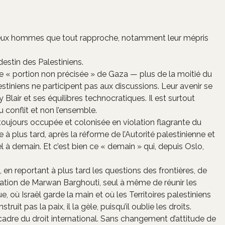
deux hommes que tout rapproche, notamment leur mépris
destin des Palestiniens.
ne « portion non précisée » de Gaza — plus de la moitié du
alestiniens ne participent pas aux discussions. Leur avenir se
Blair et ses équilibres technocratiques. Il est surtout
u conflit et non l’ensemble.
 toujours occupée et colonisée en violation flagrante du
e à plus tard, après la réforme de l’Autorité palestinienne et
el à demain. Et c’est bien ce « demain » qui, depuis Oslo,
, en reportant à plus tard les questions des frontières, de
bération de Marwan Barghouti, seul à même de réunir les
 où Israël garde la main et où les Territoires palestiniens
truit pas la paix, il la gèle, puisqu’il oublie les droits.
le cadre du droit international. Sans changement d’attitude de