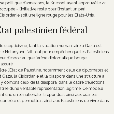
a politique d’annexions, la Knesset ayant approuvé le 22
cupée – l’initiative reste pour l’instant un pari
Cisjordanie soit une ligne rouge pour les États-Unis.
État palestinien fédéral
e scepticisme, tant la situation humanitaire à Gaza est
de Netanyahu fait tout pour empêcher que les Palestiniens
ueur d’espoir vu que l’arène diplomatique bouge.
assuré.
 être l’État de Palestine, notamment celle de diplomates et
t Gaza, la Cisjordanie et la diaspora dans une structure à
, y compris ceux de la diaspora, dans le cadre d’élections,
estine d’une véritable représentation légitime. Ce modèle
t une unité nationale. Il répondrait ainsi aux craintes
t contrôlé et permettrait ainsi aux Palestiniens de vivre dans