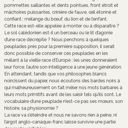
pommettes saillantes et dents pointues, front étroit et
mâchoires puissantes, crinière de fauve, œil étonné et
confiant ; mélange du bœuf, du lion et de l’enfant.
Cette race est-elle appelée à monter ou à disparaître ?
Le sol calédonien est-il un berceau ou le lit d’agonie
d’une race décrépite ? Nous penchons à quelques
peuplades près pour la première supposition, il serait
donc possible de conserver ces peuplades en les
mêlant à la vieille race d’Europe ; les unes donneraient
leur force, l’autre son intelligence à une jeune génération.
En attendant, tandis que vos philosophes blancs
noircissent du papier, nous écoutons des bardes noirs à
qui malheureusement on fait mêler nos mots barbares à
leurs mots primitifs avant de les saisir tels qu’ils sont. Le
vocabulaire d’une peuplade n’est-ce pas ses mœurs, son
histoire, sa physionomie ?
La race va s’éteindre et nous ne savons rien à peine, ni
l’argot anglo-canaque-franc laisse survivre une partie