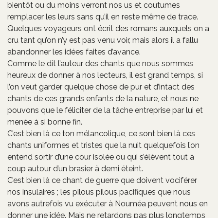
bientôt ou du moins verront nos us et coutumes
remplacer les leurs sans qu’il en reste même de trace.
Quelques voyageurs ont écrit des romans auxquels on a
cru tant qu’on n’y est pas venu voir, mais alors il a fallu
abandonner les idées faites d’avance.
Comme le dit l’auteur des chants que nous sommes
heureux de donner à nos lecteurs, il est grand temps, si
l’on veut garder quelque chose de pur et d’intact des
chants de ces grands enfants de la nature, et nous ne
pouvons que le féliciter de la tâche entreprise par lui et
menée à si bonne fin.
C’est bien là ce ton mélancolique, ce sont bien là ces
chants uniformes et tristes que la nuit quelquefois l’on
entend sortir d’une cour isolée ou qui s’élèvent tout à
coup autour d’un brasier à demi éteint.
C’est bien là ce chant de guerre que doivent vociférer
nos insulaires ; les pilous pilous pacifiques que nous
avons autrefois vu exécuter à Nouméa peuvent nous en
donner une idée. Mais ne retardons pas plus longtemps