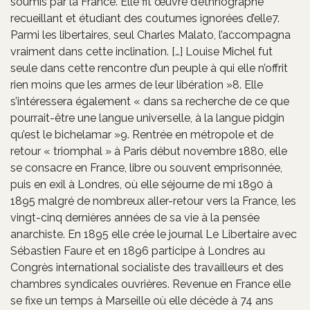
soumis par la France. Elle fit œuvre d’ethnographe
recueillant et étudiant des coutumes ignorées d’elle7.
Parmi les libertaires, seul Charles Malato, l’accompagna
vraiment dans cette inclination. […] Louise Michel fut
seule dans cette rencontre d’un peuple à qui elle n’offrit
rien moins que les armes de leur libération »8. Elle
s’intéressera également « dans sa recherche de ce que
pourrait-être une langue universelle, à la langue pidgin
qu’est le bichelamar »9. Rentrée en métropole et de
retour « triomphal » à Paris début novembre 1880, elle
se consacre en France, libre ou souvent emprisonnée,
puis en exil à Londres, où elle séjourne de mi 1890 à
1895 malgré de nombreux aller-retour vers la France, les
vingt-cinq dernières années de sa vie à la pensée
anarchiste. En 1895 elle crée le journal Le Libertaire avec
Sébastien Faure et en 1896 participe à Londres au
Congrès international socialiste des travailleurs et des
chambres syndicales ouvrières. Revenue en France elle
se fixe un temps à Marseille où elle décède à 74 ans