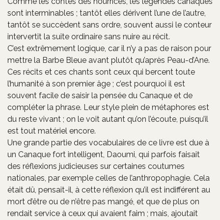
Comme les contes des nourrices, les légendes canaques
sont interminables ; tantôt elles dérivent l’une de l’autre,
tantôt se succèdent sans ordre, souvent aussi le conteur
intervertit la suite ordinaire sans nuire au récit.
C’est extrêmement logique, car il n’y a pas de raison pour
mettre la Barbe Bleue avant plutôt qu’après Peau-d’Ane.
Ces récits et ces chants sont ceux qui bercent toute
l’humanité à son premier âge ; c’est pourquoi il est
souvent facile de saisir la pensée du Canaque et de
compléter la phrase. Leur style plein de métaphores est
du reste vivant ; on le voit autant qu’on l’écoute, puisqu’il
est tout matériel encore.
Une grande partie des vocabulaires de ce livre est due à
un Canaque fort intelligent, Daoumi, qui parfois faisait
des réflexions judicieuses sur certaines coutumes
nationales, par exemple celles de l’anthropophagie. Cela
était dû, pensait-il, à cette réflexion qu’il est indifférent au
mort d’être ou de n’être pas mangé, et que de plus on
rendait service à ceux qui avaient faim ; mais, ajoutait