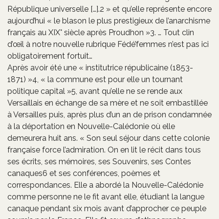
République universelle […].2 » et qu’elle représente encore
aujourd’hui « le blason le plus prestigieux de l’anarchisme
français au XIX° siècle après Proudhon »3. … Tout clin
d’œil à notre nouvelle rubrique Fédé’femmes n’est pas ici
obligatoirement fortuit…
Après avoir été une « institutrice républicaine (1853-
1871) »4, « la commune est pour elle un tournant
politique capital »5, avant qu’elle ne se rende aux
Versaillais en échange de sa mère et ne soit embastillée
à Versailles puis, après plus d’un an de prison condamnée
à la déportation en Nouvelle-Calédonie où elle
demeurera huit ans. « Son seul séjour dans cette colonie
française force l’admiration. On en lit le récit dans tous
ses écrits, ses mémoires, ses Souvenirs, ses Contes
canaques6 et ses conférences, poèmes et
correspondances. Elle a abordé la Nouvelle-Calédonie
comme personne ne le fit avant elle, étudiant la langue
canaque pendant six mois avant d’approcher ce peuple