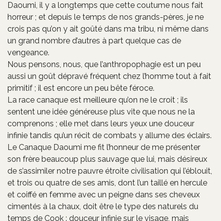
Daoumi, il y a longtemps que cette coutume nous fait
horreur ; et depuis le temps de nos grands-pères, je ne
crois pas qu’on y ait goûté dans ma tribu, ni même dans
un grand nombre d’autres à part quelque cas de
vengeance.
Nous pensons, nous, que l’anthropophagie est un peu
aussi un goût dépravé fréquent chez l’homme tout à fait
primitif ; il est encore un peu bête féroce.
La race canaque est meilleure qu’on ne le croit ; ils
sentent une idée généreuse plus vite que nous ne la
comprenons ; elle met dans leurs yeux une douceur
infinie tandis qu’un récit de combats y allume des éclairs.
Le Canaque Daoumi me fit l’honneur de me présenter
son frère beaucoup plus sauvage que lui, mais désireux
de s’assimiler notre pauvre étroite civilisation qui l’éblouit,
et trois ou quatre de ses amis, dont l’un taillé en hercule
et coiffé en femme avec un peigne dans ses cheveux
cimentés à la chaux, doit être le type des naturels du
temps de Cook : douceur infinie sur le visage, mais