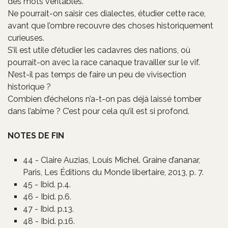
des mots véritables.
Ne pourrait-on saisir ces dialectes, étudier cette race,
avant que l’ombre recouvre des choses historiquement
curieuses.
S’il est utile d’étudier les cadavres des nations, où
pourrait-on avec la race canaque travailler sur le vif.
N’est-il pas temps de faire un peu de vivisection
historique ?
Combien d’échelons n’a-t-on pas déjà laissé tomber
dans l’abîme ? C’est pour cela qu’il est si profond.
NOTES DE FIN
44 - Claire Auzias, Louis Michel. Graine d’ananar,
Paris, Les Éditions du Monde libertaire, 2013, p. 7.
45 - Ibid. p.4.
46 - Ibid. p.6.
47 - Ibid. p.13.
48 - Ibid. p.16.