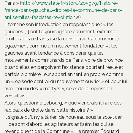
Paris » (
http://www.state.fr/story/205979/histoire-
france-paris-gauche...-droites-la-commune-de-paris-
antisemites-fascistes-revolution
).
Il termine son introduction en rappelant que : « les
gauches […] ont toujours ignoré comment l’extrême
droite radicale française la considérait (la commune)
également comme un mouvement fondateur » ; les
gauches ayant tendance à considérer que les
mouvements communards de Paris, voire de province
quand elles en perçoivent l’existence pourtant réelle et
parfois pionnière, leur appartiennent en propre comme
un « épisode central du mouvement ouvrier » et pour lui
avoir fourni des « martyrs », ceux de la répression
versaillaise. …
Alors, questionne Lebourg, « que viendraient faire des
radicaux de droite dans cette histoire ? »
Il signale qu’il n’y a là rien de nouveau sous le soleil car
« ce sont d’abord les agitateurs antisémites qui se
revendiquent de la Commune ». Le premier, Édouard