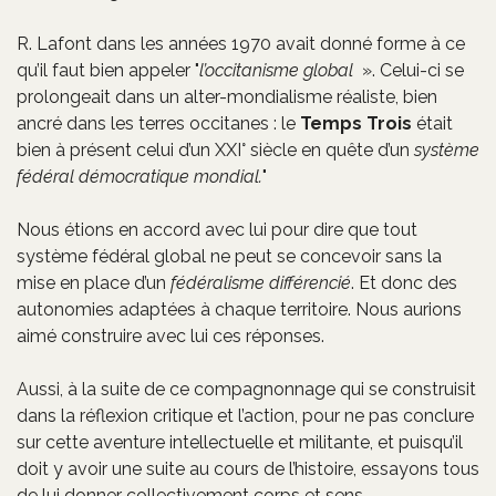
R. Lafont dans les années 1970 avait donné forme à ce
qu’il faut bien appeler "
l’occitanisme global
». Celui-ci se
prolongeait dans un alter-mondialisme réaliste, bien
ancré dans les terres occitanes : le
Temps Trois
était
bien à présent celui d’un XXI° siècle en quête d’un
système
fédéral démocratique mondial.
"
Nous étions en accord avec lui pour dire que tout
système fédéral global ne peut se concevoir sans la
mise en place d’un
fédéralisme différencié
. Et donc des
autonomies adaptées à chaque territoire. Nous aurions
aimé construire avec lui ces réponses.
Aussi, à la suite de ce compagnonnage qui se construisit
dans la réflexion critique et l’action, pour ne pas conclure
sur cette aventure intellectuelle et militante, et puisqu’il
doit y avoir une suite au cours de l’histoire, essayons tous
de lui donner collectivement corps et sens.