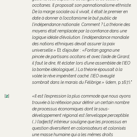
occitanes. Il proposait son pannationalisme ethniste.
De la marge sociale où il vivait, il était le premier en
date à donner à l’occitanisme le but public de
l’indépendance nationale. Comment ? La théorie des
moyens était remplacée par la confiance dans une
logique idéale d’évolution. l’indépendance mondiale
des nations ethniques devait assurer la paix
universelle.
Et d’ajouter :
Fontan gagna une
pincée de partisans occitans et avec l’aide de Girard,
il faut le dire, fit éclater lors d’une assemblée de l’IEO
la bombe idéologique(…).La théorie épousait à la
volée le rêve impénitent caché. l’IEO aveuglé
sombrait dans le marais du Félibrige.
(
idem
, p.167.)."
[
2
]
Il est l’expression la plus commode que nous ayons
trouvée à la réflexion pour définir un certain nombre
de processus économiques dont le sous-
développement régional est l’enveloppe perceptible.
(…) l’adjectif intérieur souligne que les processus en
question diversifient en colonisateurs et colonisés
une masse humaine qui a les mêmes droits