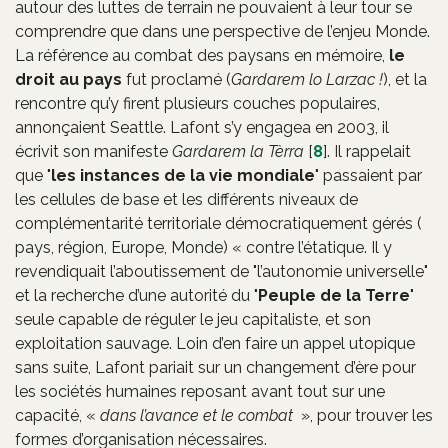
autour des luttes de terrain ne pouvaient à leur tour se
comprendre que dans une perspective de l’enjeu Monde.
La référence au combat des paysans en mémoire,
le
droit au pays
fut proclamé (
Gardarem lo Larzac !
), et la
rencontre qu’y firent plusieurs couches populaires,
annonçaient Seattle. Lafont s’y engagea en 2003, il
écrivit son manifeste
Gardarem la Tèrra
[
8
]
. Il rappelait
que "
les instances de la vie mondiale
" passaient par
les cellules de base et les différents niveaux de
complémentarité territoriale démocratiquement gérés (
pays, région, Europe, Monde) « contre l’étatique. Il y
revendiquait l’aboutissement de "l’autonomie universelle"
et la recherche d’une autorité du "
Peuple de la Terre
"
seule capable de réguler le jeu capitaliste, et son
exploitation sauvage. Loin d’en faire un appel utopique
sans suite, Lafont pariait sur un changement d’ère pour
les sociétés humaines reposant avant tout sur une
capacité, «
dans l’avance et le combat
», pour trouver les
formes d’organisation nécessaires.