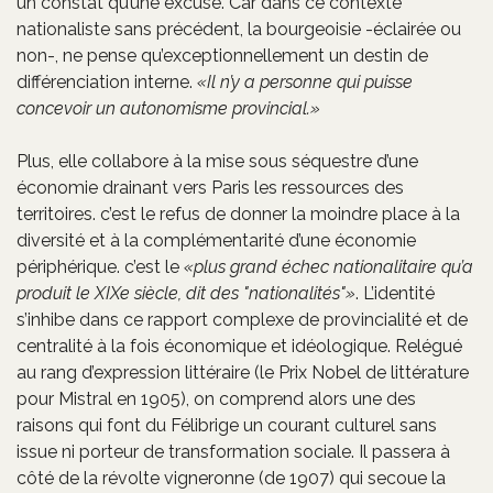
un constat qu’une excuse. Car dans ce contexte
nationaliste sans précédent, la bourgeoisie -éclairée ou
non-, ne pense qu’exceptionnellement un destin de
différenciation interne.
Il n’y a personne qui puisse
concevoir un autonomisme provincial.
Plus, elle collabore à la mise sous séquestre d’une
économie drainant vers Paris les ressources des
territoires. c’est le refus de donner la moindre place à la
diversité et à la complémentarité d’une économie
périphérique. c’est le
plus grand échec nationalitaire qu’a
produit le XIXe siècle, dit des "nationalités"
. L’identité
s’inhibe dans ce rapport complexe de provincialité et de
centralité à la fois économique et idéologique. Relégué
au rang d’expression littéraire (le Prix Nobel de littérature
pour Mistral en 1905), on comprend alors une des
raisons qui font du Félibrige un courant culturel sans
issue ni porteur de transformation sociale. Il passera à
côté de la révolte vigneronne (de 1907) qui secoue la