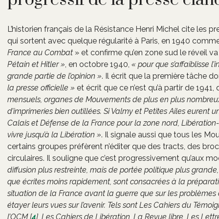
progressif de la presse clan
L’historien français de la Résistance Henri Michel cite les p
qui sortent avec quelque régularité à Paris, en 1940 comm
France au Combat
» et confirme qu’en zone sud le réveil va 
Pétain et Hitler »
, en octobre 1940,
« pour que s’affaiblisse 
grande partie de l’opinion »
. Il écrit que la première tâche 
la presse officielle »
et écrit que ce n’est qu’à partir de 1941,
mensuels, organes de Mouvements de plus en plus nombreux, 
d’imprimeries bien outillées. Si Valmy et Petites Ailes eurent 
Calais et Défense de la France pour la zone nord, Libération
vivre jusqu’à la Libération »
. Il signale aussi que tous les M
certains groupes préfèrent n’éditer que des tracts, des broc
circulaires. Il souligne que c’est progressivement qu’aux mode
diffusion plus restreinte, mais de portée politique plus grande
que écrites moins rapidement, sont consacrées à la préparation
situation de la France avant la guerre que sur les problèmes 
étayer leurs vues sur l’avenir. Tels sont Les Cahiers du Témoi
l’OCM
[
4
]
, Les Cahiers de Libération, La Revue libre, Les Lett