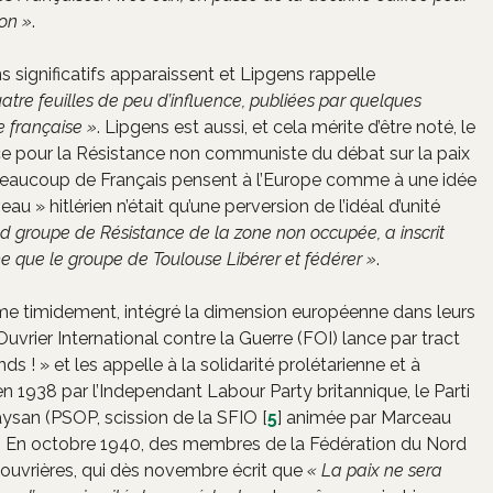
on »
.
s significatifs apparaissent et Lipgens rappelle
atre feuilles de peu d’influence, publiées par quelques
e française »
. Lipgens est aussi, et cela mérite d’être noté, le
ce pour la Résistance non communiste du débat sur la paix
, beaucoup de Français pensent à l’Europe comme à une idée
 » hitlérien n’était qu’une perversion de l’idéal d’unité
d groupe de Résistance de la zone non occupée, a inscrit
que le groupe de Toulouse Libérer et fédérer »
.
ême timidement, intégré la dimension européenne dans leurs
rier International contre la Guerre (FOI) lance par tract
 ! » et les appelle à la solidarité prolétarienne et à
 en 1938 par l’Independant Labour Party britannique, le Parti
 paysan (PSOP, scission de la SFIO
[
5
]
animée par Marceau
pe. En octobre 1940, des membres de la Fédération du Nord
 ouvrières, qui dès novembre écrit que
« La paix ne sera