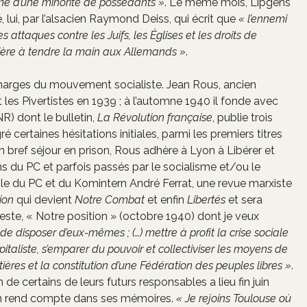
sme d’une minorité de possédants »
. Le même mois, Lipgens
, lui, par l’alsacien Raymond Deiss, qui écrit que
« l’ennemi
 attaques contre les Juifs, les Églises et les droits de
emière à tendre la main aux Allemands »
.
marges du mouvement socialiste. Jean Rous, ancien
t les Pivertistes en 1939 ; à l’automne 1940 il fonde avec
) dont le bulletin,
La Révolution française
, publie trois
certaines hésitations initiales, parmi les premiers titres
n bref séjour en prison, Rous adhère à Lyon à Libérer et
 du PC et parfois passés par le socialisme et/ou le
le du PC et du Komintern André Ferrat, une revue marxiste
ion
qui devient
Notre Combat
et enfin
Libertés
et sera
ste, « Notre position » (octobre 1940) dont je veux
de disposer d’eux-mêmes ; (…) mettre à profit la crise sociale
italiste, s’emparer du pouvoir et collectiviser les moyens de
ntières et la constitution d’une Fédération des peuples libres »
.
e certains de leurs futurs responsables a lieu fin juin
 en rend compte dans ses mémoires.
« Je rejoins Toulouse où