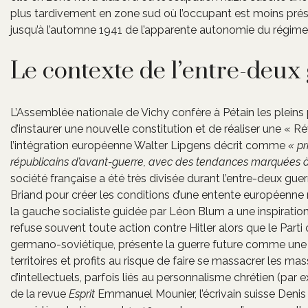
plus tardivement en zone sud où l’occupant est moins prése
jusqu’à l’automne 1941 de l’apparente autonomie du régime
Le contexte de l’entre-deux
L’Assemblée nationale de Vichy confère à Pétain les pleins po
d’instaurer une nouvelle constitution et de réaliser une « Ré
l’intégration européenne Walter Lipgens décrit comme
« pr
républicains d’avant-guerre, avec des tendances marquées à l
société française a été très divisée durant l’entre-deux guerr
Briand pour créer les conditions d’une entente européenne ré
la gauche socialiste guidée par Léon Blum a une inspiration 
refuse souvent toute action contre Hitler alors que le Part
germano-soviétique, présente la guerre future comme une e
territoires et profits au risque de faire se massacrer les m
d’intellectuels, parfois liés au personnalisme chrétien (par 
de la revue
Esprit
Emmanuel Mounier, l’écrivain suisse Deni