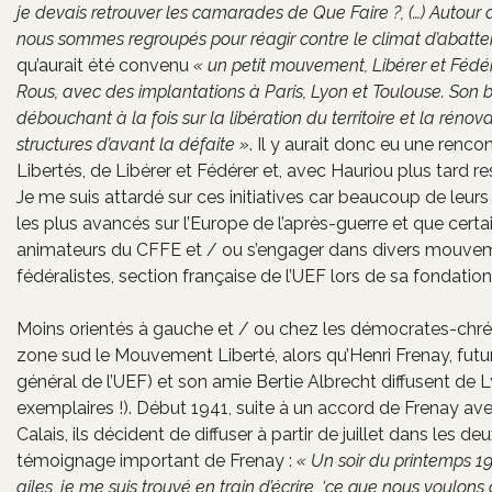
je devais retrouver les camarades de Que Faire ?, (…) Autour 
nous sommes regroupés pour réagir contre le climat d’abatte
qu’aurait été convenu
« un petit mouvement, Libérer et Fédér
Rous, avec des implantations à Paris, Lyon et Toulouse. Son b
débouchant à la fois sur la libération du territoire et la réno
structures d’avant la défaite »
. Il y aurait donc eu une renco
Libertés, de Libérer et Fédérer et, avec Hauriou plus tard 
Je me suis attardé sur ces initiatives car beaucoup de leur
les plus avancés sur l’Europe de l’après-guerre et que certa
animateurs du CFFE et / ou s’engager dans divers mouvem
fédéralistes, section française de l’UEF lors de sa fondation
Moins orientés à gauche et / ou chez les démocrates-chré
zone sud le Mouvement Liberté, alors qu’Henri Frenay, futu
général de l’UEF) et son amie Bertie Albrecht diffusent de L
exemplaires !). Début 1941, suite à un accord de Frenay ave
Calais, ils décident de diffuser à partir de juillet dans les 
témoignage important de Frenay :
« Un soir du printemps 19
ailes, je me suis trouvé en train d’écrire, ‘ce que nous voulo