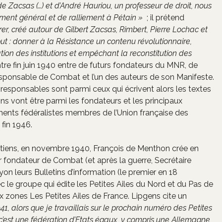
de Zacsas (…) et d’André Hauriou, un professeur de droit, nous
ment général et de ralliement à Pétain »
; il prétend
er, créé autour de Gilbert Zacsas, Rimbert, Pierre Lochac et
ut : donner à la Résistance un contenu révolutionnaire,
vation des institutions et empêchant la reconstitution des
ntre fin juin 1940 entre de futurs fondateurs du MNR, de
responsable de Combat et l’un des auteurs de son Manifeste.
s responsables sont parmi ceux qui écrivent alors les textes
ins vont être parmi les fondateurs et les principaux
ents fédéralistes membres de l’Union française des
 fin 1946.
tiens, en novembre 1940, François de Menthon crée en
r fondateur de Combat (et après la guerre, Secrétaire
yon leurs Bulletins d’information (le premier en 18
c le groupe qui édite les Petites Ailes du Nord et du Pas de
deux zones Les Petites Ailes de France. Lipgens cite un
41, alors que je travaillais sur le prochain numéro des Petites
ns c’est une fédération d’Etats égaux, y compris une Allemagne