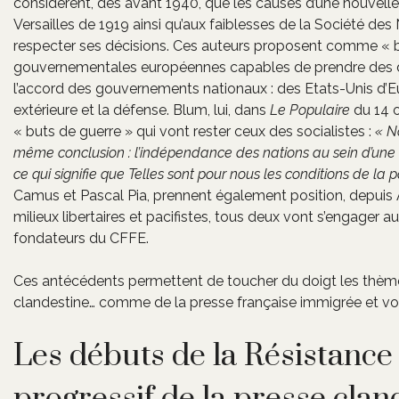
considèrent, dès avant 1940, que les causes d’une nouvelle 
Versailles de 1919 ainsi qu’aux faiblesses de la Société des 
respecter ses décisions. Ces auteurs proposent comme « but
gouvernementales européennes capables de prendre des déc
l’accord des gouvernements nationaux : des Etats-Unis d’Eu
extérieure et la défense. Blum, lui, dans
Le Populaire
du 14 o
« buts de guerre » qui vont rester ceux des socialistes :
« N
même conclusion : l’indépendance des nations au sein d’une 
ce qui signifie que Telles sont pour nous les conditions de la p
Camus et Pascal Pia, prennent également position, depuis A
milieux libertaires et pacifistes, tous deux vont s’engage
fondateurs du CFFE.
Ces antécédents permettent de toucher du doigt les thème
clandestine… comme de la presse française immigrée et voir
Les débuts de la Résistance