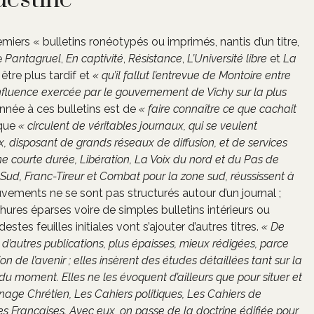
destine
remiers « bulletins ronéotypés ou imprimés, nantis d’un titre,
e
Pantagruel
,
En captivité
,
Résistance
,
L’Université libre
et
La
être plus tardif et
« qu’il fallut l’entrevue de Montoire entre
l’influence exercée par le gouvernement de Vichy sur la plus
donnée à ces bulletins est de
« faire connaître ce que cachait
 que
« circulent de véritables journaux, qui se veulent
disposant de grands réseaux de diffusion, et de services
une courte durée, Libération, La Voix du nord et du Pas de
-Sud, Franc-Tireur et Combat pour la zone sud, réussissent à
ouvements ne se sont pas structurés autour d’un journal ;
hures éparses voire de simples bulletins intérieurs ou
stes feuilles initiales vont s’ajouter d’autres titres.
« De
, d’autres publications, plus épaisses, mieux rédigées, parce
 de l’avenir ; elles insèrent des études détaillées tant sur la
du moment. Elles ne les évoquent d’ailleurs que pour situer et
gnage Chrétien, Les Cahiers politiques, Les Cahiers de
res Françaises. Avec eux, on passe de la doctrine édifiée pour