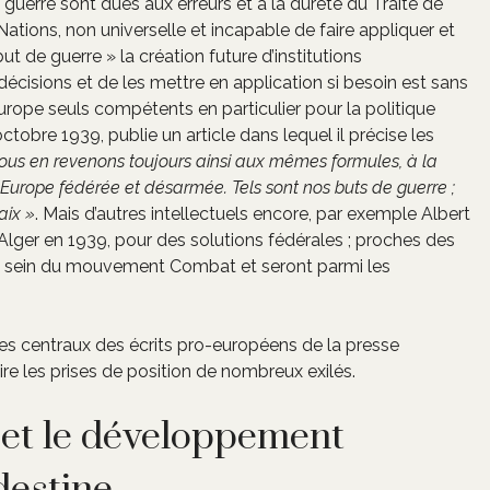
guerre sont dues aux erreurs et à la dureté du Traité de
Nations, non universelle et incapable de faire appliquer et
 de guerre » la création future d’institutions
isions et de les mettre en application si besoin est sans
rope seuls compétents en particulier pour la politique
ctobre 1939, publie un article dans lequel il précise les
ous en revenons toujours ainsi aux mêmes formules, à la
Europe fédérée et désarmée. Tels sont nos buts de guerre ;
aix »
. Mais d’autres intellectuels encore, par exemple Albert
lger en 1939, pour des solutions fédérales ; proches des
r au sein du mouvement Combat et seront parmi les
s centraux des écrits pro-européens de la presse
e les prises de position de nombreux exilés.
 et le développement