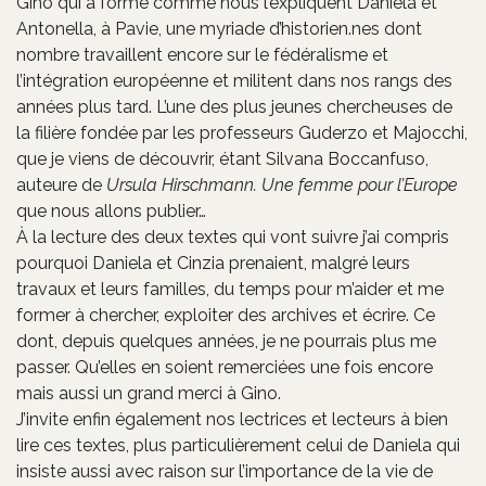
Gino qui a formé comme nous l’expliquent Daniela et
Antonella, à Pavie, une myriade d’historien.nes dont
nombre travaillent encore sur le fédéralisme et
l’intégration européenne et militent dans nos rangs des
années plus tard. L’une des plus jeunes chercheuses de
la filière fondée par les professeurs Guderzo et Majocchi,
que je viens de découvrir, étant Silvana Boccanfuso,
auteure de
Ursula Hirschmann. Une femme pour l’Europe
que nous allons publier…
À la lecture des deux textes qui vont suivre j’ai compris
pourquoi Daniela et Cinzia prenaient, malgré leurs
travaux et leurs familles, du temps pour m’aider et me
former à chercher, exploiter des archives et écrire. Ce
dont, depuis quelques années, je ne pourrais plus me
passer. Qu’elles en soient remerciées une fois encore
mais aussi un grand merci à Gino.
J’invite enfin également nos lectrices et lecteurs à bien
lire ces textes, plus particulièrement celui de Daniela qui
insiste aussi avec raison sur l’importance de la vie de