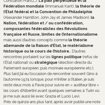
Constantin Frantz…),
La paix perpétuelle et la
Fédération mondiale
(Immanuel Kant),
la théorie de
l’État fédéral et la Convention de Philadelphie
(Alexander Hamilton, John Jay et James Madison),
la
Nation, fédération et / ou confédération,
composantes fédéralistes des Révolutions
française et Russe, limites de l’internationalisme
,
mais aussi d’autres concepts comme
la théorie
allemande de la Raison d’État, le matérialisme
historique ou le cours de l’histoire
… D’autres
rencontres portaient sur les
lignes politique
(refus de
l’État national) ou
stratégique
(élection directe du
Parlement européen, puis monnaie européenne etc.).
Plus tard j’ai eu l’occasion de rencontrer souvent Gino à
l’automne 1974 lorsque, pour m’initier à l’italien, je suis
resté deux mois à Pavie pour suivre en « auditeur libre »
les cours d’Albertini avant quelques semaines à Turin où
je me suis aussi lié avec Grazia et Lucio Levi.
Près de quinze ans plus tard, après avoir publié une note