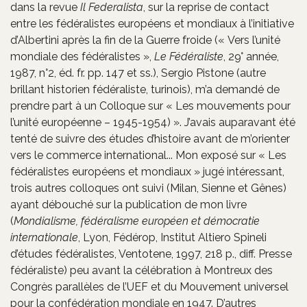
dans la revue
Il Federalista
, sur la reprise de contact
entre les fédéralistes européens et mondiaux à l’initiative
d’Albertini après la fin de la Guerre froide (« Vers l’unité
mondiale des fédéralistes »,
Le Fédéraliste
, 29° année,
1987, n°2, éd. fr. pp. 147 et ss.), Sergio Pistone (autre
brillant historien fédéraliste, turinois), m’a demandé de
prendre part à un Colloque sur « Les mouvements pour
l’unité européenne – 1945-1954) ». J’avais auparavant été
tenté de suivre des études d’histoire avant de m’orienter
vers le commerce international... Mon exposé sur « Les
fédéralistes européens et mondiaux » jugé intéressant,
trois autres colloques ont suivi (Milan, Sienne et Gênes)
ayant débouché sur la publication de mon livre
(
Mondialisme, fédéralisme européen et démocratie
internationale
, Lyon, Fédérop, Institut Altiero Spineli
d’études fédéralistes, Ventotene, 1997, 218 p., diff. Presse
fédéraliste) peu avant la célébration à Montreux des
Congrès parallèles de l’UEF et du Mouvement universel
pour la confédération mondiale en 1947. D’autres