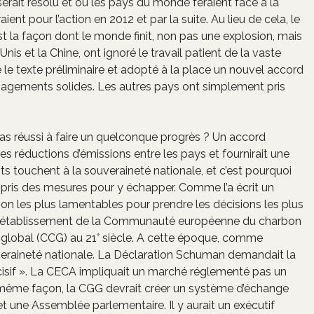
rait résolu et où les pays du monde feraient face à la
t pour l’action en 2012 et par la suite. Au lieu de cela, le
 est la façon dont le monde finit, non pas une explosion, mais
is et la Chine, ont ignoré le travail patient de la vaste
le texte préliminaire et adopté à la place un nouvel accord
ngagements solides. Les autres pays ont simplement pris
pas réussi à faire un quelconque progrès ? Un accord
 des réductions d’émissions entre les pays et fournirait une
ts touchent à la souveraineté nationale, et c’est pourquoi
 pris des mesures pour y échapper. Comme l’a écrit un
n les plus lamentables pour prendre les décisions les plus
e l’établissement de la Communauté européenne du charbon
 global (CCG) au 21° siècle. A cette époque, comme
ouveraineté nationale. La Déclaration Schuman demandait la
cisif ». La CECA impliquait un marché réglementé pas un
a même façon, la CGG devrait créer un système d’échange
et une Assemblée parlementaire. Il y aurait un exécutif