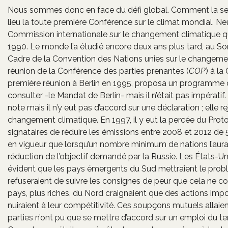
Nous sommes donc en face du défi global. Comment la seule 
lieu la toute première Conférence sur le climat mondial. Ne
Commission internationale sur le changement climatique qui
1990. Le monde l’a étudié encore deux ans plus tard, au Som
Cadre de la Convention des Nations unies sur le changemen
réunion de la Conférence des parties prenantes (
COP
) à l
première réunion à Berlin en 1995, proposa un programme 
consulter -le Mandat de Berlin- mais il n’était pas impérati
note mais il n’y eut pas d’accord sur une déclaration ; elle 
changement climatique. En 1997, il y eut la percée du Protoc
signataires de réduire les émissions entre 2008 et 2012 de
en vigueur que lorsqu’un nombre minimum de nations l’aurait
réduction de l’objectif demandé par la Russie. Les États-Unis 
évident que les pays émergents du Sud mettraient le probl
refuseraient de suivre les consignes de peur que cela n
pays, plus riches, du Nord craignaient que des actions imp
nuiraient à leur compétitivité. Ces soupçons mutuels allaien
parties n’ont pu que se mettre d’accord sur un emploi du 