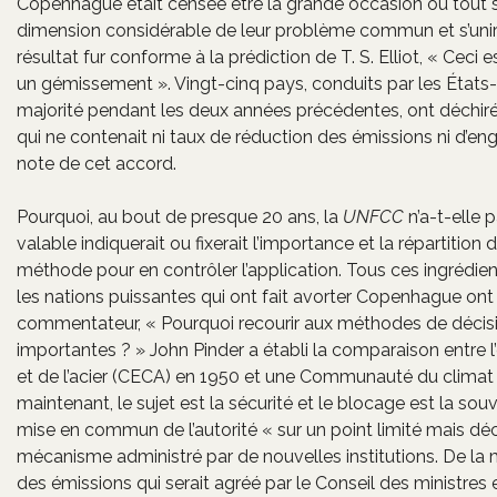
Copenhague était censée être la grande occasion où tout se
dimension considérable de leur problème commun et s’uniraien
résultat fur conforme à la prédiction de T. S. Elliot, « Ceci
un gémissement ». Vingt-cinq pays, conduits par les États-Un
majorité pendant les deux années précédentes, ont déchiré 
qui ne contenait ni taux de réduction des émissions ni d’e
note de cet accord.
Pourquoi, au bout de presque 20 ans, la
UNFCC
n’a-t-elle 
valable indiquerait ou fixerait l’importance et la répartition
méthode pour en contrôler l’application. Tous ces ingrédien
les nations puissantes qui ont fait avorter Copenhague ont
commentateur, « Pourquoi recourir aux méthodes de décisio
importantes ? » John Pinder a établi la comparaison entr
et de l’acier (CECA) en 1950 et une Communauté du climat
maintenant, le sujet est la sécurité et le blocage est la s
mise en commun de l’autorité « sur un point limité mais dé
mécanisme administré par de nouvelles institutions. De l
des émissions qui serait agréé par le Conseil des ministres 