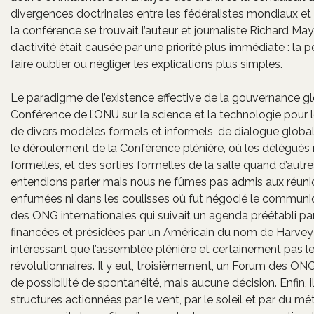
divergences doctrinales entre les fédéralistes mondiaux et
la conférence se trouvait l’auteur et journaliste Richard Mayn
d’activité était causée par une priorité plus immédiate : la
faire oublier ou négliger les explications plus simples.
Le paradigme de l’existence effective de la gouvernance glob
Conférence de l’ONU sur la science et la technologie pour 
de divers modèles formels et informels, de dialogue global, m
le déroulement de la Conférence plénière, où les délégués 
formelles, et des sorties formelles de la salle quand d’autre
entendions parler mais nous ne fûmes pas admis aux réunio
enfumées ni dans les coulisses où fut négocié le communiqu
des ONG internationales qui suivait un agenda préétabli p
financées et présidées par un Américain du nom de Harvey W
intéressant que l’assemblée plénière et certainement pas le
révolutionnaires. Il y eut, troisièmement, un Forum des ON
de possibilité de spontanéité, mais aucune décision. Enfin, i
structures actionnées par le vent, par le soleil et par du 