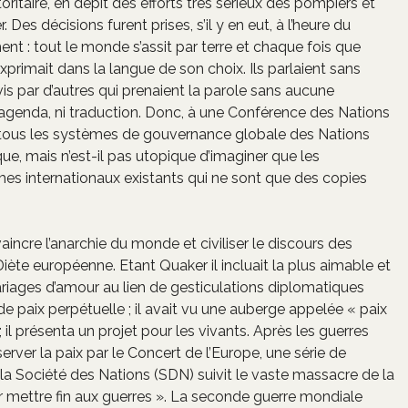
itaire, en dépit des efforts très sérieux des pompiers et
. Des décisions furent prises, s’il y en eut, à l’heure du
nt : tout le monde s’assit par terre et chaque fois que
’exprimait dans la langue de son choix. Ils parlaient sans
is par d’autres qui prenaient la parole sans aucune
, ni agenda, ni traduction. Donc, à une Conférence des Nations
re, tous les systèmes de gouvernance globale des Nations
e, mais n’est-il pas utopique d’imaginer que les
es internationaux existants qui ne sont que des copies
aincre l’anarchie du monde et civiliser le discours des
ète européenne. Etant Quaker il incluait la plus aimable et
ariages d’amour au lien de gesticulations diplomatiques
de paix perpétuelle ; il avait vu une auberge appelée « paix
 il présenta un projet pour les vivants. Après les guerres
ver la paix par le Concert de l’Europe, une série de
la Société des Nations (SDN) suivit le vaste massacre de la
ur mettre fin aux guerres ». La seconde guerre mondiale