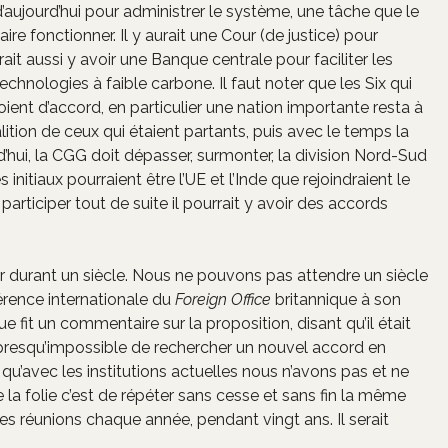
’aujourd’hui pour administrer le système, une tâche que le
aire fonctionner. Il y aurait une Cour (de justice) pour
rrait aussi y avoir une Banque centrale pour faciliter les
hnologies à faible carbone. Il faut noter que les Six qui
ient d’accord, en particulier une nation importante resta à
tion de ceux qui étaient partants, puis avec le temps la
hui, la CGG doit dépasser, surmonter, la division Nord-Sud
initiaux pourraient être l’UE et l’Inde que rejoindraient le
participer tout de suite il pourrait y avoir des accords
r durant un siècle. Nous ne pouvons pas attendre un siècle
érence internationale du
Foreign Office
britannique à son
fit un commentaire sur la proposition, disant qu’il était
ait presqu’impossible de rechercher un nouvel accord en
 qu’avec les institutions actuelles nous n’avons pas et ne
e la folie c’est de répéter sans cesse et sans fin la même
es réunions chaque année, pendant vingt ans. Il serait