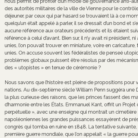
nous permit de profiter d’un mode de gouvernance anti-autor
des autorités militaires de la ville de Vienne pour le contrôler
déjeuner, par ceux qui par hasard se trouvaient là à ce mome
quelqu’un était appelé à parler, il se dressait d’un bond et s
aucune référence aux orateurs précédents et ils étaient suiv
référence à celui d’avant. Bien sur, il n’y avait ni président
unies, l’on pouvait trouver en miniature, voire en caricatu
unies. On accuse souvent les fédéralistes de penseé utopiqu
problèmes globaux puissent être résolus par des mécanism
des « utopistes » en tenue de cérémonie ?
Nous savons que l’histoire est pleine de propositions pour v
nations. Au dix-septième siècle William Penn suggéra une Di
la plus curieuse des raisons, que les princes fassent des m
d’harmonie entre les États. Emmanuel Kant, offrit un Projet 
perpétuelle », avec une enseigne qui montrait un cimetière ;
napoléoniennes les grandes puissances essayèrent de préser
congrès qui tomba en ruine en 1848. La tentative suivante, 
première guerre mondiale, que l’on appelait « la guerre po