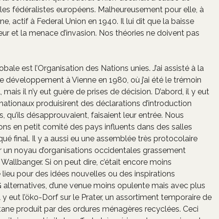
 les fédéralistes européens. Malheureusement pour elle, à
e, actif à Federal Union en 1940. Il lui dit que la baisse
 peur et la menace d’invasion. Nos théories ne doivent pas
ale est l’Organisation des Nations unies. J’ai assisté à la
le développement à Vienne en 1980, où j’ai été le trémoin
ais il n’y eut guère de prises de décision. D’abord, il y eut
nationaux produisirent des déclarations d’introduction
s, qu’ils désapprouvaient, faisaient leur entrée. Nous
ns en petit comité des pays influents dans des salles
é final. Il y a aussi eu une assemblée très protocolaire
ar un noyau d’organisations occidentales grassement
allbanger. Si on peut dire, c’était encore moins
 lieu pour des idées nouvelles ou des inspirations
G alternatives, d’une venue moins opulente mais avec plus
l y eut l’öko-Dorf sur le Prater, un assortiment temporaire de
métane produit par des ordures ménagères recyclées. Ceci