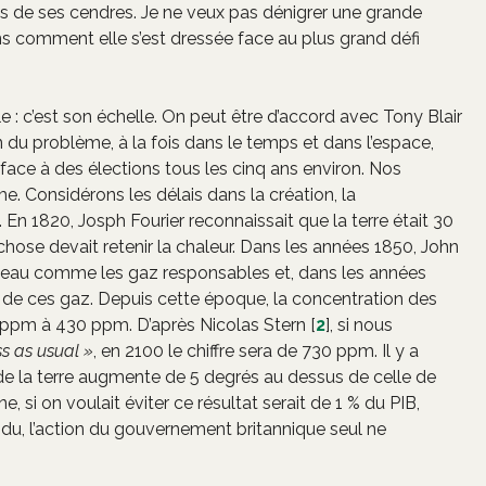
ées de ses cendres. Je ne veux pas dénigrer une grande
s comment elle s’est dressée face au plus grand défi
e : c’est son échelle. On peut être d’accord avec Tony Blair
n du problème, à la fois dans le temps et dans l’espace,
ace à des élections tous les cinq ans environ. Nos
me. Considérons les délais dans la création, la
n 1820, Josph Fourier reconnaissait que la terre était 30
chose devait retenir la chaleur. Dans les années 1850, John
 d’eau comme les gaz responsables et, dans les années
 de ces gaz. Depuis cette époque, la concentration des
 ppm à 430 ppm. D’après Nicolas Stern
[
2
]
, si nous
ss as usual »
, en 2100 le chiffre sera de 730 ppm. Il y a
 la terre augmente de 5 degrés au dessus de celle de
 si on voulait éviter ce résultat serait de 1 % du PIB,
endu, l’action du gouvernement britannique seul ne