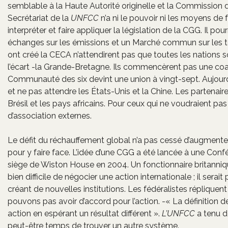
semblable à la Haute Autorité originelle et la Commission d
Secrétariat de la
UNFCC
n’a ni le pouvoir ni les moyens de f
interpréter et faire appliquer la législation de la CGG. Il pou
échanges sur les émissions et un Marché commun sur les tec
ont créé la CECA n’attendirent pas que toutes les nations so
l’écart -la Grande-Bretagne. Ils commencèrent pas une coali
Communauté des six devint une union à vingt-sept. Aujourd’
et ne pas attendre les États-Unis et la Chine. Les partenaires 
Brésil et les pays africains. Pour ceux qui ne voudraient pas 
d’association externes.
Le défit du réchauffement global n’a pas cessé d’augmente
pour y faire face. L’idée d’une CGG a été lancée à une Conf
siège de Wiston House en 2004. Un fonctionnaire britannique 
bien difficile de négocier une action internationale ; il ser
créant de nouvelles institutions. Les fédéralistes répliquent
pouvons pas avoir d’accord pour l’action. -« La définition d
action en espérant un résultat différent ».
L’UNFCC
a tenu d
peut-être temps de trouver un autre système.