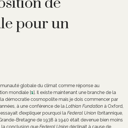
sition de
le pour un
Communauté globale du climat comme réponse au
ation mondiale
[
1
]
. Il existe maintenant une branche de la
de la démocratie cosmopolite mais je dois commencer par
s années, à une conférence de la
Lothian Fundation
à Oxford,
essayait d’expliquer pourquoi la
Federal Union
(britannique,
n Grande-Bretagne de 1938 à 1940 était devenue bien moins
 à la conclusion que
Federal Union
déclinait à cause de