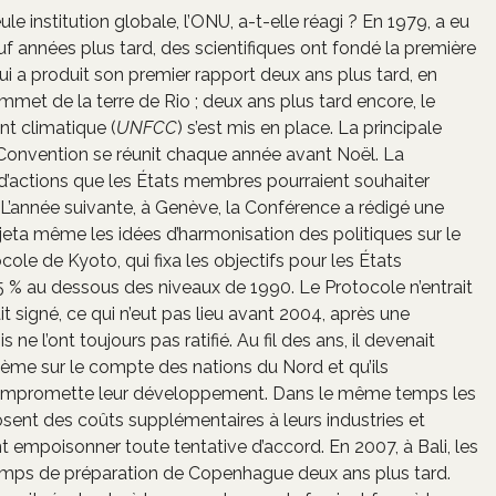
institution globale, l’ONU, a-t-elle réagi ? En 1979, a eu
uf années plus tard, des scientifiques ont fondé la première
 a produit son premier rapport deux ans plus tard, en
met de la terre de Rio ; deux ans plus tard encore, le
t climatique (
UNFCC
) s’est mis en place. La principale
a Convention se réunit chaque année avant Noël. La
d’actions que les États membres pourraient souhaiter
f. L’année suivante, à Genève, la Conférence a rédigé une
rejeta même les idées d’harmonisation des politiques sur le
ole de Kyoto, qui fixa les objectifs pour les États
 5 % au dessous des niveaux de 1990. Le Protocole n’entrait
 signé, ce qui n’eut pas lieu avant 2004, après une
ne l’ont toujours pas ratifié. Au fil des ans, il devenait
ème sur le compte des nations du Nord et qu’ils
e compromette leur développement. Dans le même temps les
osent des coûts supplémentaires à leurs industries et
t empoisonner toute tentative d’accord. En 2007, à Bali, les
temps de préparation de Copenhague deux ans plus tard.