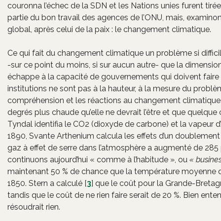
couronna l’échec de la SDN et les Nations unies furent tir
partie du bon travail des agences de l’ONU, mais, examinon
global, après celui de la paix : le changement climatique.
Ce qui fait du changement climatique un problème si difficil
-sur ce point du moins, si sur aucun autre- que la dimensio
échappe à la capacité de gouvernements qui doivent faire f
institutions ne sont pas à la hauteur, à la mesure du problè
compréhension et les réactions au changement climatique. E
degrés plus chaude qu’elle ne devrait l’être et que quelque 
Tyndal identifia le CO2 (dioxyde de carbone) et la vapeur
1890, Svante Arthenium calcula les effets d’un doublement
gaz à effet de serre dans l’atmosphère a augmenté de 285
continuons aujourd’hui « comme à l’habitude », ou
« busine
maintenant 50 % de chance que la température moyenne de
1850. Stern a calculé
[
3
]
que le coût pour la Grande-Bretagne,
tandis que le coût de ne rien faire serait de 20 %. Bien ent
résoudrait rien.