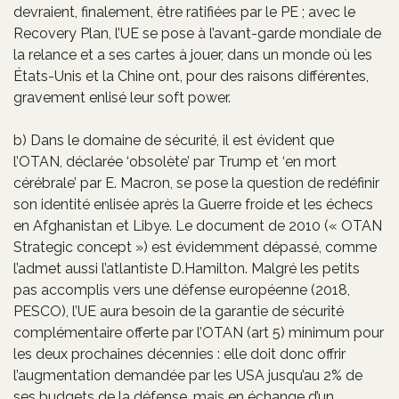
devraient, finalement, être ratifiées par le PE ; avec le
Recovery Plan, l’UE se pose à l’avant-garde mondiale de
la relance et a ses cartes à jouer, dans un monde où les
États-Unis et la Chine ont, pour des raisons différentes,
gravement enlisé leur soft power.
b) Dans le domaine de sécurité, il est évident que
l’OTAN, déclarée ‘obsolète’ par Trump et ‘en mort
cérébrale’ par E. Macron, se pose la question de redéfinir
son identité enlisée après la Guerre froide et les échecs
en Afghanistan et Libye. Le document de 2010 (« OTAN
Strategic concept ») est évidemment dépassé, comme
l’admet aussi l’atlantiste D.Hamilton. Malgré les petits
pas accomplis vers une défense européenne (2018,
PESCO), l’UE aura besoin de la garantie de sécurité
complémentaire offerte par l’OTAN (art 5) minimum pour
les deux prochaines décennies : elle doit donc offrir
l’augmentation demandée par les USA jusqu’au 2% de
ses budgets de la défense, mais en échange d’un