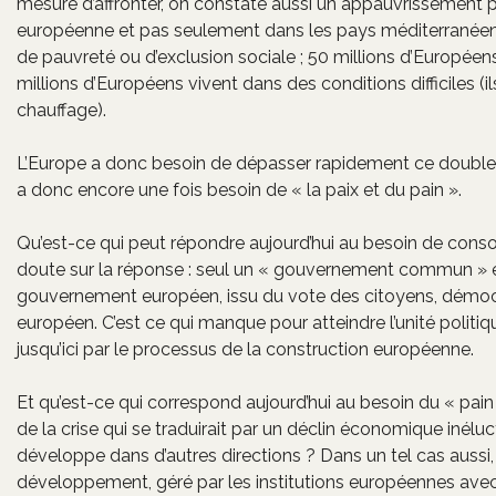
mesure d’affronter, on constate aussi un appauvrissement p
européenne et pas seulement dans les pays méditerranéens
de pauvreté ou d’exclusion sociale ; 50 millions d’Européens 
millions d’Européens vivent dans des conditions difficiles (
chauffage).
L’Europe a donc besoin de dépasser rapidement ce double risq
a donc encore une fois besoin de « la paix et du pain ».
Qu’est-ce qui peut répondre aujourd’hui au besoin de consol
doute sur la réponse : seul un « gouvernement commun » es
gouvernement européen, issu du vote des citoyens, démoc
européen. C’est ce qui manque pour atteindre l’unité politique
jusqu’ici par le processus de la construction européenne.
Et qu’est-ce qui correspond aujourd’hui au besoin du « pain 
de la crise qui se traduirait par un déclin économique inélu
développe dans d’autres directions ? Dans un tel cas aussi
développement, géré par les institutions européennes ave