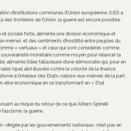
création d’institutions communes (l’Union européenne, [UE]) a
des frontières de l’Union, la guerre est encore possible.
 et sociale forte, alimente une division économique et
elle-même), et des sentiments d’hostilité entre peuples du
 comme « vertueux » et ceux qui sont considérés comme
e la souveraineté monétaire comme moyen pour relancer la
lle, alimente l’idée fallacieuse d’une démocratie qui, pour en
nales (quel abri illusoire contre la volonté de la finance
ratisme à l’intérieur des Etats-nations eux-mêmes de la part
en-être économique en se transformant en « Etat
posant au risque du retour de ce que Altiero Spinelli
e fascisme, la guerre.
n -dirigée par les gouvernements nationaux- n’est pas en