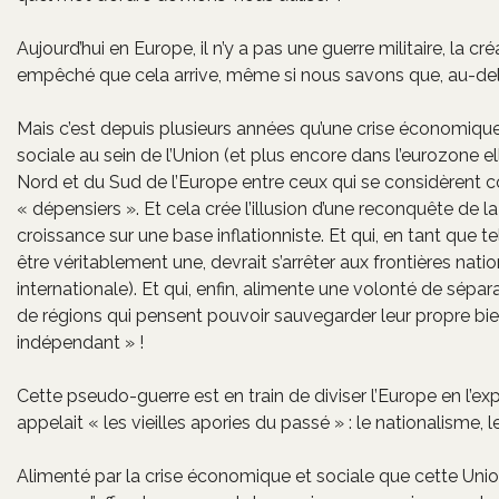
Aujourd’hui en Europe, il n’y a pas une guerre militaire, la 
empêché que cela arrive, même si nous savons que, au-delà 
Mais c’est depuis plusieurs années qu’une crise économique
sociale au sein de l’Union (et plus encore dans l’eurozone 
Nord et du Sud de l’Europe entre ceux qui se considèrent
« dépensiers ». Et cela crée l’illusion d’une reconquête d
croissance sur une base inflationniste. Et qui, en tant que te
être véritablement une, devrait s’arrêter aux frontières natio
internationale). Et qui, enfin, alimente une volonté de sépa
de régions qui pensent pouvoir sauvegarder leur propre bi
indépendant » !
Cette pseudo-guerre est en train de diviser l’Europe en l’ex
appelait « les vieilles apories du passé » : le nationalisme, l
Alimenté par la crise économique et sociale que cette Unio