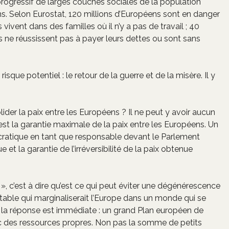
rogressif de larges couches sociales de la population
. Selon Eurostat, 120 millions d’Européens sont en danger
vivent dans des familles où il n’y a pas de travail ; 40
ils ne réussissent pas à payer leurs dettes ou sont sans
ue potentiel : le retour de la guerre et de la misère. Il y
ider la paix entre les Européens ? Il ne peut y avoir aucun
t la garantie maximale de la paix entre les Européens. Un
ratique en tant que responsable devant le Parlement
 et la garantie de l’irréversibilité de la paix obtenue
», c’est à dire qu’est ce qui peut éviter une dégénérescence
ctable qui marginaliserait l’Europe dans un monde qui se
, la réponse est immédiate : un grand Plan européen de
c des ressources propres. Non pas la somme de petits