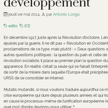
développement
jeudi 1er mai 2014
,
par
Antonio Longo
edito
ICE
En décembre 1917, juste après la Révolution d’octobre, Léni
épuisés par la guerre. Il ne dit pas « Révolution en Occident
proclamations de ce type, mais plutôt : « Deux questions 
autres questions politiques : la question du pain et celle de 
révolution socialiste, il place au premier plan la question du
apparence. En réalité, c’était la seule qui se faisait l’interp
de sortir de la misère dans laquelle l’Europe était précipitée 
URSS de se consolider en interne).
Mutatis mutandis, si nous voulions traduire aujourd’hui ce mo
crise européenne qui dure depuis plusieurs années et qui ri
en cause le processus-même de l’unification européenne (et 
quel mot d’ordre devrions-nous utiliser ?