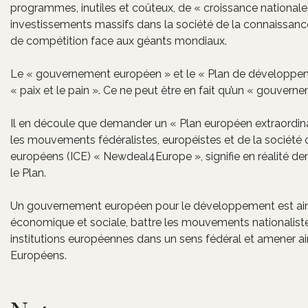
programmes, inutiles et coûteux, de « croissance nationa
investissements massifs dans la société de la connaissanc
de compétition face aux géants mondiaux.
Le « gouvernement européen » et le « Plan de développe
« paix et le pain ». Ce ne peut être en fait qu’un « gouve
Il en découle que demander un « Plan européen extraordin
les mouvements fédéralistes, européistes et de la société ci
européens (ICE) « Newdeal4Europe », signifie en réalité d
le Plan.
Un gouvernement européen pour le développement est ainsi 
économique et sociale, battre les mouvements nationalistes
institutions européennes dans un sens fédéral et amener ain
Européens.