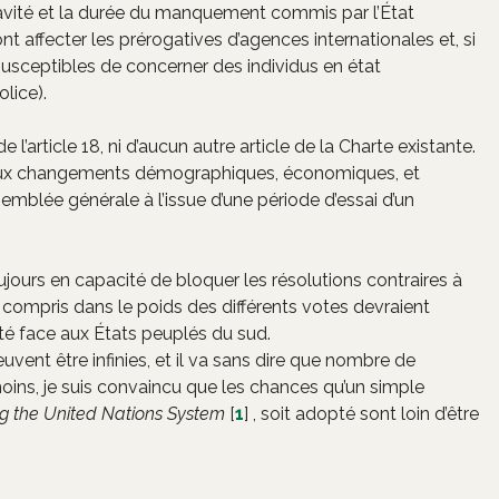
gravité et la durée du manquement commis par l’État
t affecter les prérogatives d’agences internationales et, si
 susceptibles de concerner des individus en état
olice).
article 18, ni d’aucun autre article de la Charte existante.
d aux changements démographiques, économiques, et
ssemblée générale à l’issue d’une période d’essai d’un
jours en capacité de bloquer les résolutions contraires à
 compris dans le poids des différents votes devraient
rité face aux États peuplés du sud.
ent être infinies, et il va sans dire que nombre de
moins, je suis convaincu que les chances qu’un simple
g the United Nations System
[
1
]
, soit adopté sont loin d’être