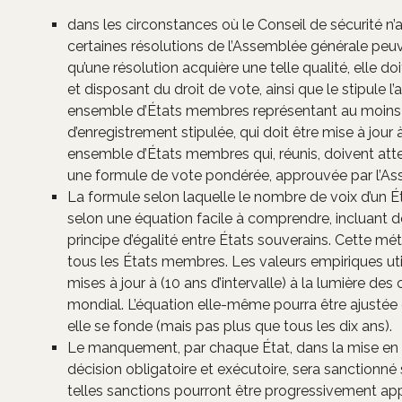
dans les circonstances où le Conseil de sécurité n’a
certaines résolutions de l’Assemblée générale peuv
qu’une résolution acquière une telle qualité, elle 
et disposant du droit de vote, ainsi que le stipule l’a
ensemble d’États membres représentant au moins (
d’enregistrement stipulée, qui doit être mise à jour à
ensemble d’États membres qui, réunis, doivent attei
une formule de vote pondérée, approuvée par l’As
La formule selon laquelle le nombre de voix d’un Ét
selon une équation facile à comprendre, incluant 
principe d’égalité entre États souverains. Cette m
tous les États membres. Les valeurs empiriques uti
mises à jour à (10 ans d’intervalle) à la lumière
mondial. L’équation elle-même pourra être ajustée 
elle se fonde (mais pas plus que tous les dix ans).
Le manquement, par chaque État, dans la mise en œ
décision obligatoire et exécutoire, sera sanction
telles sanctions pourront être progressivement appli