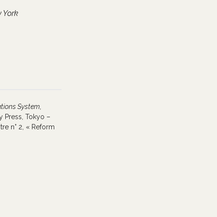
 York
ations System
,
y Press, Tokyo –
itre n° 2, « Reform