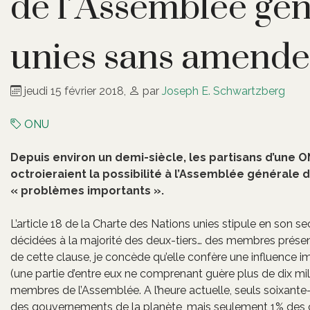
de l’Assemblée gén
unies sans amende
jeudi 15 février 2018
,
par
Joseph E. Schwartzberg
ONU
Depuis environ un demi-siècle, les partisans d’une 
octroieraient la possibilité à l’Assemblée générale 
« problèmes importants ».
L’article 18 de la Charte des Nations unies stipule en son 
décidées à la majorité des deux-tiers… des membres présent
de cette clause, je concède qu’elle confère une influence 
(une partie d’entre eux ne comprenant guère plus de dix mil
membres de l’Assemblée. A l’heure actuelle, seuls soixante-
des gouvernements de la planète, mais seulement 1% des c