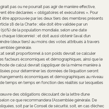
girait pas ou ne pourrait pas agir de manière effective,
ent être déclarées « obligatoires et exécutoires ». Pour
doit être approuvée par les deux tiers des membres présents
rticle 18 de la Charte ; elle doit être validée par un
50%) de la population mondiale, selon une date
 chaque (décennie) ; et doit aussi obtenir l’aval d’un
ndre (deux tiers) au moins des votes attribués à travers
semblée générale.
at serait proportionnel à son poids devrait se calculer
des facteurs économiques et démographiques, ainsi que le
éthode de calcul devrait s’appliquer de la même manière à
lisées pour déterminer les données de l’équation seront
 des changements économiques et démographiques au niveau
de temps en temps en fonction des réalités sur lesquelles
uvre des obligations découlant de la lettre d’une
né selon ce que recommandera l’Assemblée générale. De
quées, soit par le Conseil de sécurité, soit, en cas d’échec