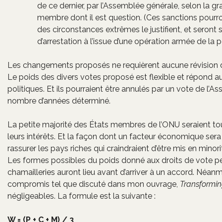
de ce dernier, par l’Assemblée générale, selon la 
membre dont il est question. (Ces sanctions pourron
des circonstances extrêmes le justifient, et seront
d’arrestation à l’issue d’une opération armée de la p
Les changements proposés ne requièrent aucune révision de l’
Le poids des divers votes proposé est flexible et répon
politiques. Et ils pourraient être annulés par un vote de l’A
nombre d’années déterminé.
La petite majorité des États membres de l’ONU seraient tou
leurs intérêts. Et la façon dont un facteur économique sera
rassurer les pays riches qui craindraient d’être mis en mino
Les formes possibles du poids donné aux droits de vote peuv
chamailleries auront lieu avant d’arriver à un accord. Néan
compromis tel que discuté dans mon ouvrage,
Transformin
négligeables. La formule est la suivante :
W = (P + C + M) / 3