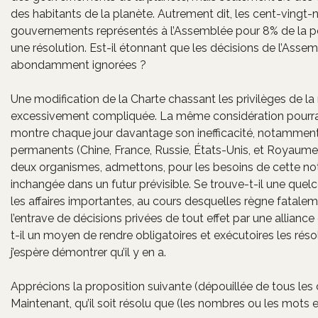
des habitants de la planète. Autrement dit, les cent-vingt-
gouvernements représentés à l’Assemblée pour 8% de la po
une résolution. Est-il étonnant que les décisions de l’Ass
abondamment ignorées ?
Une modification de la Charte chassant les privilèges de la
excessivement compliquée. La même considération pourrait 
montre chaque jour davantage son inefficacité, notammen
permanents (Chine, France, Russie, États-Unis, et Royaume
deux organismes, admettons, pour les besoins de cette not
inchangée dans un futur prévisible. Se trouve-t-il une quel
les affaires importantes, au cours desquelles règne fatalem
l’entrave de décisions privées de tout effet par une alliance
t-il un moyen de rendre obligatoires et exécutoires les réso
j’espère démontrer qu’il y en a.
Apprécions la proposition suivante (dépouillée de tous les 
Maintenant, qu’il soit résolu que (les nombres ou les mots 