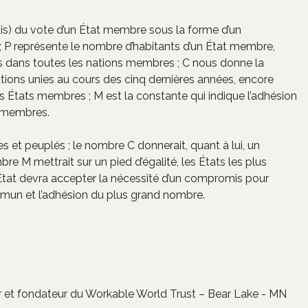
is) du vote d’un État membre sous la forme d’un
; P représente le nombre d’habitants d’un État membre,
 dans toutes les nations membres ; C nous donne la
tions unies au cours des cinq dernières années, encore
 États membres ; M est la constante qui indique l’adhésion
s membres.
s et peuplés ; le nombre C donnerait, quant à lui, un
 M mettrait sur un pied d’égalité, les États les plus
e État devra accepter la nécessité d’un compromis pour
ommun et l’adhésion du plus grand nombre.
ur et fondateur du Workable World Trust – Bear Lake - MN