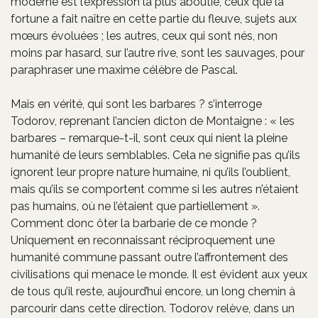
moderne est l’expression la plus aboutie, ceux que la
fortune a fait naître en cette partie du fleuve, sujets aux
mœurs évoluées ; les autres, ceux qui sont nés, non
moins par hasard, sur l’autre rive, sont les sauvages, pour
paraphraser une maxime célèbre de Pascal.
Mais en vérité, qui sont les barbares ? s’interroge
Todorov, reprenant l’ancien dicton de Montaigne : « les
barbares – remarque-t-il, sont ceux qui nient la pleine
humanité de leurs semblables. Cela ne signifie pas qu’ils
ignorent leur propre nature humaine, ni qu’ils l’oublient,
mais qu’ils se comportent comme si les autres n’étaient
pas humains, où ne l’étaient que partiellement ».
Comment donc ôter la barbarie de ce monde ?
Uniquement en reconnaissant réciproquement une
humanité commune passant outre l’affrontement des
civilisations qui menace le monde. Il est évident aux yeux
de tous qu’il reste, aujourd’hui encore, un long chemin à
parcourir dans cette direction. Todorov relève, dans un