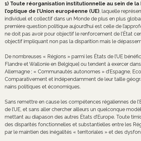
1) Toute réorganisation institutionnelle au sein de
l’optique de l’Union européenne (UE)
, laquelle représe
individuel et collectif dans un Monde de plus en plus globalisé
première question politique aujourd’hui est celle de l’appro
ne doit pas avoir pour objectif le renforcement de l’État c
objectif impliquant non pas la disparition mais le dépasse
De nombreuses « Régions » parmi les États de l’UE bénéfi
Flandre et Wallonie en Belgique] ou tendent à exercer dans
Allemagne ; « Communautés autonomes » d’Espagne, Ecoss
Comparativement et indépendamment de leur taille géogra
nains politiques et économiques.
Sans remettre en cause les compétences régaliennes de l’Ét
de l’UE, et sans aller chercher ailleurs un quelconque modèl
mettant au diapason des autres États d’Europe. Toute timid
des disparités fonctionnelles et substantielles entre les R
par le maintien des inégalités « territoriales » et des dys