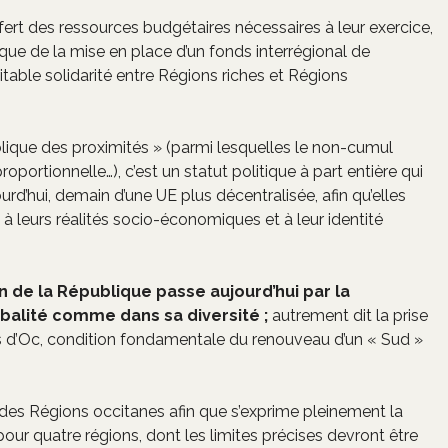
rt des ressources budgétaires nécessaires à leur exercice,
 que de la mise en place d’un fonds interrégional de
table solidarité entre Régions riches et Régions
blique des proximités » (parmi lesquelles le non-cumul
proportionnelle…), c’est un statut politique à part entière qui
rd’hui, demain d’une UE plus décentralisée, afin qu’elles
, à leurs réalités socio-économiques et à leur identité
in de la République passe aujourd’hui par la
obalité comme dans sa diversité ;
autrement dit la prise
ons d’Oc, condition fondamentale du renouveau d’un « Sud »
s des Régions occitanes afin que s’exprime pleinement la
 pour quatre régions, dont les limites précises devront être