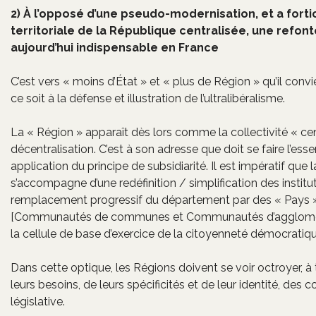
2) À l’opposé d’une pseudo-modernisation, et a fortio
territoriale de la République centralisée, une refont
aujourd’hui indispensable en France
C’est vers « moins d’État » et « plus de Région » qu’il conv
ce soit à la défense et illustration de l’ultralibéralisme.
La « Région » apparaît dès lors comme la collectivité « cen
décentralisation. C’est à son adresse que doit se faire l’ess
application du principe de subsidiarité. Il est impératif que
s’accompagne d’une redéfinition / simplification des institut
remplacement progressif du département par des « Pays 
[Communautés de communes et Communautés d’agglomératio
la cellule de base d’exercice de la citoyenneté démocratiqu
Dans cette optique, les Régions doivent se voir octroyer, à t
leurs besoins, de leurs spécificités et de leur identité, des
législative.