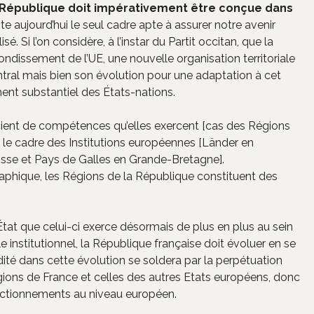
 la République doit impérativement être conçue dans
nte aujourd’hui le seul cadre apte à assurer notre avenir
. Si l’on considère, à l’instar du Partit occitan, que la
fondissement de l’UE, une nouvelle organisation territoriale
entral mais bien son évolution pour une adaptation à cet
ment substantiel des États-nations.
cient de compétences qu’elles exercent [cas des Régions
 le cadre des Institutions européennes [Länder en
e et Pays de Galles en Grande-Bretagne].
phique, les Régions de la République constituent des
at que celui-ci exerce désormais de plus en plus au sein
e institutionnel, la République française doit évoluer en se
ité dans cette évolution se soldera par la perpétuation
égions de France et celles des autres Etats européens, donc
fonctionnements au niveau européen.