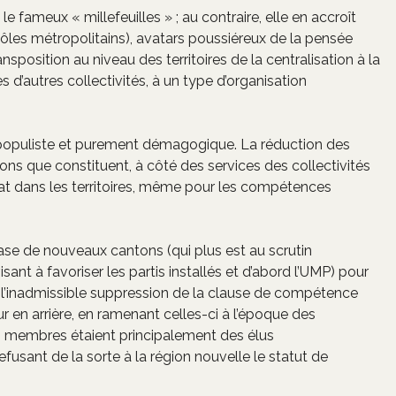
 le fameux « millefeuilles » ; au contraire, elle en accroît
pôles métropolitains), avatars poussiéreux de la pensée
sposition au niveau des territoires de la centralisation à la
 d’autres collectivités, à un type d’organisation
e populiste et purement démagogique. La réduction des
lons que constituent, à côté des services des collectivités
’État dans les territoires, même pour les compétences
 base de nouveaux cantons (qui plus est au scrutin
 visant à favoriser les partis installés et d’abord l’UMP) pour
à l’inadmissible suppression de la clause de compétence
ur en arrière, en ramenant celles-ci à l’époque des
s membres étaient principalement des élus
usant de la sorte à la région nouvelle le statut de